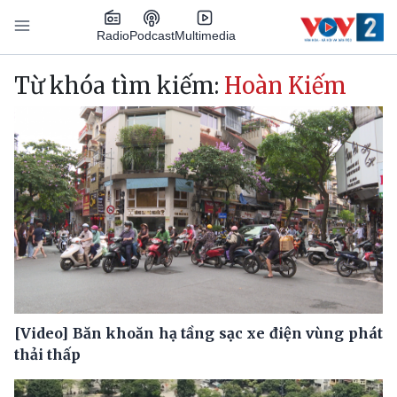
Nhảy đến nội dung
Podcast
Radio
Multimedia
Main navigation
Từ khóa tìm kiếm:
Hoàn Kiếm
[Video] Băn khoăn hạ tầng sạc xe điện vùng phát
thải thấp