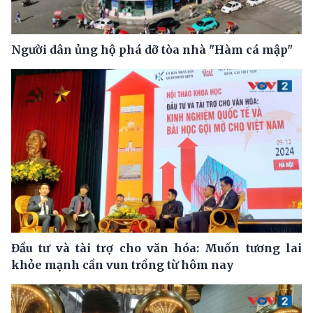
Người dân ủng hộ phá dỡ tòa nhà "Hàm cá mập"
Đầu tư và tài trợ cho văn hóa: Muốn tương lai
khỏe mạnh cần vun trồng từ hôm nay