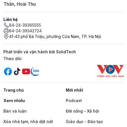
Thân, Hoài Thu
Liên hệ
84-24-39365555
84-24-39342724
41-43 phố Bà Triệu, phường Cửa Nam, TP. Hà Nội
Phát triển và vận hành bởi SolidTech
Mạng xã hội
Theo dõi:
Trang chủ
Mới nhất
Xem nhiều
Podcast
Bàn và luận
Đời sống - Xã hội
Xóa nhà tạm, nhà dột nát
Giáo dục - Đào tạo