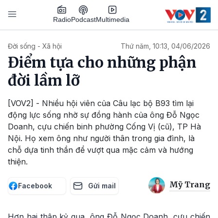
Nhảy đến nội dung
Podcast
Radio
Multimedia
Main navigation
Đời sống - Xã hội
Thứ năm, 10:13, 04/06/2026
Điểm tựa cho những phận
đời lầm lỡ
[VOV2] - Nhiều hội viên của Câu lạc bộ B93 tìm lại
động lực sống nhờ sự đồng hành của ông Đỗ Ngọc
Doanh, cựu chiến binh phường Cống Vị (cũ), TP Hà
Nội. Họ xem ông như người thân trong gia đình, là
chỗ dựa tinh thần để vượt qua mặc cảm và hướng
thiện.
Mỹ Trang
Facebook
Gửi mail
Hơn hai thập kỷ qua, ông Đỗ Ngọc Doanh, cựu chiến