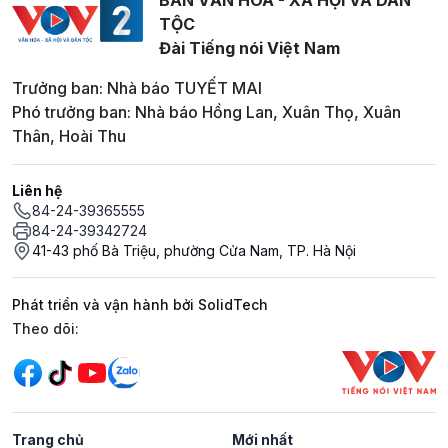
TỘC
Đài Tiếng nói Việt Nam
Trưởng ban: Nhà báo TUYẾT MAI
Phó trưởng ban: Nhà báo Hồng Lan, Xuân Thọ, Xuân
Thân, Hoài Thu
Liên hệ
84-24-39365555
84-24-39342724
41-43 phố Bà Triệu, phường Cửa Nam, TP. Hà Nội
Phát triển và vận hành bởi SolidTech
Mạng xã hội
Theo dõi:
Trang chủ
Mới nhất