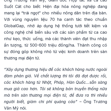
Ông Trương Văn Mỹ, Giám đốc Hợp tác xã ca cao
Suốt Cát cho biết: Hiện đại hóa nông nghiệp đang
mang lại “trái ngọt” cho nhiều nông dân trên địa bàn.
Với vùng nguyên liệu 70 ha canh tác theo chuẩn
GlobalGap, nhờ áp dụng hệ thống tưới tiết kiệm và
công nghệ chế biến sâu với các sản phẩm từ ca cao
như kẹo, thức uống, mà các thành viên đạt thu nhập
ấn tượng, từ 500-600 triệu đồng/ha. Thành công có
sự đóng góp không nhỏ từ việc kinh doanh trên sàn
thương mại điện tử.
“Xây dựng thương hiệu để các khách hàng nước ngoài
đàm phán giá. Về chất lượng thì tôi đã đạt được rồi,
các khách hàng từ Nhật, Pháp, Hàn Quốc...sẵn sàng
mua giá cao hơn. Tôi sẽ không bán truyền thống nữa
mà trên sàn thương mại điện tử, để đưa ra thì nhiều
người biết, giảm chi phí quảng cáo”
– Ông Trương
Văn Mỹ nói.