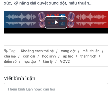
xúc, kỹ năng giải quyết xung đột, mâu thuẫn…
Play
Video
Tag:
Khoảng cách thế hệ
xung đột
mâu thuẫn
cha mẹ
con cái
học sinh
áp lực
thành tích
điểm số
học tập
tâm lý
VOV2
Viết bình luận