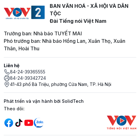
BAN VĂN HOÁ - XÃ HỘI VÀ DÂN
TỘC
Đài Tiếng nói Việt Nam
Trưởng ban: Nhà báo TUYẾT MAI
Phó trưởng ban: Nhà báo Hồng Lan, Xuân Thọ, Xuân
Thân, Hoài Thu
Liên hệ
84-24-39365555
84-24-39342724
41-43 phố Bà Triệu, phường Cửa Nam, TP. Hà Nội
Phát triển và vận hành bởi SolidTech
Mạng xã hội
Theo dõi: