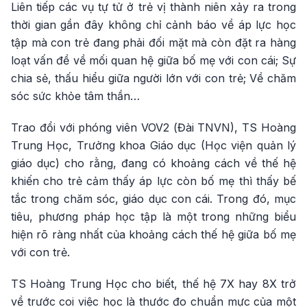
Liên tiếp các vụ tự tử ở trẻ vị thành niên xảy ra trong
thời gian gần đây không chỉ cảnh báo về áp lực học
tập mà con trẻ đang phải đối mặt mà còn đặt ra hàng
loạt vấn đề về mối quan hệ giữa bố mẹ với con cái; Sự
chia sẻ, thấu hiểu giữa người lớn với con trẻ; Về chăm
sóc sức khỏe tâm thần…
Trao đổi với phóng viên VOV2 (Đài TNVN), TS Hoàng
Trung Học, Trưởng khoa Giáo dục (Học viện quản lý
giáo dục) cho rằng, đang có khoảng cách về thế hệ
khiến cho trẻ cảm thấy áp lực còn bố mẹ thì thấy bế
tắc trong chăm sóc, giáo dục con cái. Trong đó, mục
tiêu, phương pháp học tập là một trong những biểu
hiện rõ ràng nhất của khoảng cách thế hệ giữa bố mẹ
với con trẻ.
TS Hoàng Trung Học cho biết, thế hệ 7X hay 8X trở
về trước coi việc học là thước đo chuẩn mực của một