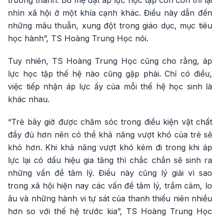
trưởng thành. Bố mẹ đặt áp lực học tập còn con thì lại
nhìn xã hội ở một khía cạnh khác. Điều này dẫn đến
những mâu thuẫn, xung đột trong giáo dục, mục tiêu
học hành”, TS Hoàng Trung Học nói.
Tuy nhiên, TS Hoàng Trung Học cũng cho rằng, áp
lực học tập thế hệ nào cũng gặp phải. Chỉ có điều,
việc tiếp nhận áp lực ấy của mỗi thế hệ học sinh là
khác nhau.
“Trẻ bây giờ được chăm sóc trong điều kiện vật chất
đầy đủ hơn nên có thể khả năng vượt khó của trẻ sẽ
khó hơn. Khi khả năng vượt khó kém đi trong khi áp
lực lại có dấu hiệu gia tăng thì chắc chắn sẽ sinh ra
những vấn đề tâm lý. Điều này cũng lý giải vì sao
trong xã hội hiện nay các vấn đề tâm lý, trầm cảm, lo
âu và những hành vi tự sát của thanh thiếu niên nhiều
hơn so với thế hệ trước kia”, TS Hoàng Trung Học