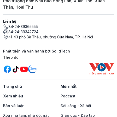
Phó trưởng ban: Nhà báo Hồng Lan, Xuân Thọ, Xuân
Thân, Hoài Thu
Liên hệ
84-24-39365555
84-24-39342724
41-43 phố Bà Triệu, phường Cửa Nam, TP. Hà Nội
Phát triển và vận hành bởi SolidTech
Mạng xã hội
Theo dõi:
Trang chủ
Mới nhất
Xem nhiều
Podcast
Bàn và luận
Đời sống - Xã hội
Xóa nhà tạm, nhà dột nát
Giáo dục - Đào tạo