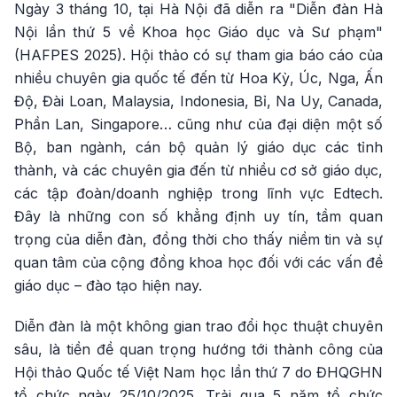
Ngày 3 tháng 10, tại Hà Nội đã diễn ra "Diễn đàn Hà
Nội lần thứ 5 về Khoa học Giáo dục và Sư phạm"
(HAFPES 2025). Hội thảo có sự tham gia báo cáo của
nhiều chuyên gia quốc tế đến từ Hoa Kỳ, Úc, Nga, Ấn
Độ, Đài Loan, Malaysia, Indonesia, Bỉ, Na Uy, Canada,
Phần Lan, Singapore… cũng như của đại diện một số
Bộ, ban ngành, cán bộ quản lý giáo dục các tỉnh
thành, và các chuyên gia đến từ nhiều cơ sở giáo dục,
các tập đoàn/doanh nghiệp trong lĩnh vực Edtech.
Đây là những con số khẳng định uy tín, tầm quan
trọng của diễn đàn, đồng thời cho thấy niềm tin và sự
quan tâm của cộng đồng khoa học đối với các vấn đề
giáo dục – đào tạo hiện nay.
Diễn đàn là một không gian trao đổi học thuật chuyên
sâu, là tiền đề quan trọng hướng tới thành công của
Hội thảo Quốc tế Việt Nam học lần thứ 7 do ĐHQGHN
tổ chức ngày 25/10/2025. Trải qua 5 năm tổ chức