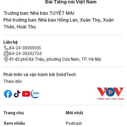
Đài Tiếng nói Việt Nam
Trưởng ban: Nhà báo TUYẾT MAI
Phó trưởng ban: Nhà báo Hồng Lan, Xuân Thọ, Xuân
Thân, Hoài Thu
Liên hệ
84-24-39365555
84-24-39342724
41-43 phố Bà Triệu, phường Cửa Nam, TP. Hà Nội
Phát triển và vận hành bởi SolidTech
Mạng xã hội
Theo dõi:
Trang chủ
Mới nhất
Xem nhiều
Podcast