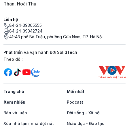
Thân, Hoài Thu
Liên hệ
84-24-39365555
84-24-39342724
41-43 phố Bà Triệu, phường Cửa Nam, TP. Hà Nội
Phát triển và vận hành bởi SolidTech
Mạng xã hội
Theo dõi:
Trang chủ
Mới nhất
Xem nhiều
Podcast
Bàn và luận
Đời sống - Xã hội
Xóa nhà tạm, nhà dột nát
Giáo dục - Đào tạo