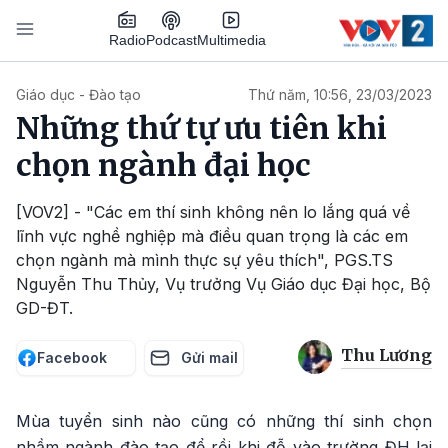
Nhảy đến nội dung
Podcast
Radio
Multimedia
Main navigation
Giáo dục - Đào tạo
Thứ năm, 10:56, 23/03/2023
Những thứ tự ưu tiên khi
chọn ngành đại học
[VOV2] - "Các em thí sinh không nên lo lắng quá về
lĩnh vực nghề nghiệp mà điều quan trọng là các em
chọn ngành mà mình thực sự yêu thích", PGS.TS
Nguyễn Thu Thủy, Vụ trưởng Vụ Giáo dục Đại học, Bộ
GD-ĐT.
Thu Lương
Facebook
Gửi mail
Mùa tuyển sinh nào cũng có những thí sinh chọn
nhầm ngành đào tạo để rồi khi đỗ vào trường ĐH lại