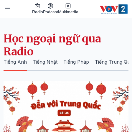
Nhảy đến nội dung
Podcast
Radio
Multimedia
Main navigation
Học ngoại ngữ qua
Radio
Tiếng Anh
Tiếng Nhật
Tiếng Pháp
Tiếng Trung Qu