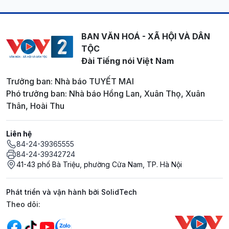
BAN VĂN HOÁ - XÃ HỘI VÀ DÂN
TỘC
Đài Tiếng nói Việt Nam
Trưởng ban: Nhà báo TUYẾT MAI
Phó trưởng ban: Nhà báo Hồng Lan, Xuân Thọ, Xuân
Thân, Hoài Thu
Liên hệ
84-24-39365555
84-24-39342724
41-43 phố Bà Triệu, phường Cửa Nam, TP. Hà Nội
Phát triển và vận hành bởi SolidTech
Mạng xã hội
Theo dõi: