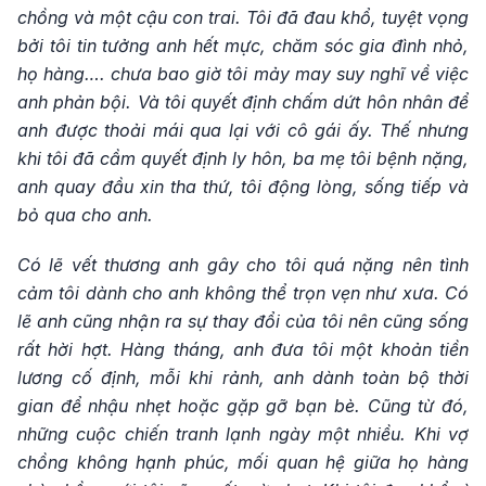
chồng và một cậu con trai. Tôi đã đau khổ, tuyệt vọng
bởi tôi tin tưởng anh hết mực, chăm sóc gia đình nhỏ,
họ hàng…. chưa bao giờ tôi mảy may suy nghĩ về việc
anh phản bội. Và tôi quyết định chấm dứt hôn nhân để
anh được thoải mái qua lại với cô gái ấy. Thế nhưng
khi tôi đã cầm quyết định ly hôn, ba mẹ tôi bệnh nặng,
anh quay đầu xin tha thứ, tôi động lòng, sống tiếp và
bỏ qua cho anh.
Có lẽ vết thương anh gây cho tôi quá nặng nên tình
cảm tôi dành cho anh không thể trọn vẹn như xưa. Có
lẽ anh cũng nhận ra sự thay đổi của tôi nên cũng sống
rất hời hợt. Hàng tháng, anh đưa tôi một khoản tiền
lương cố định, mỗi khi rảnh, anh dành toàn bộ thời
gian để nhậu nhẹt hoặc gặp gỡ bạn bè. Cũng từ đó,
những cuộc chiến tranh lạnh ngày một nhiều. Khi vợ
chồng không hạnh phúc, mối quan hệ giữa họ hàng