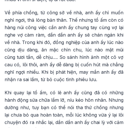
Về phía chồng, từ công sở về nhà, anh ấy chỉ muốn
nghỉ ngơi, thả lỏng bản thân. Thế nhưng tổ ấm còn có
hàng núi công việc cần anh ấy chung tay cùng vợ lại
nghe vợ càm ràm, dần dần anh ấy sẽ chán ngán khi
về nhà. Trong khi đó, đồng nghiệp của anh ấy lúc nào
cũng dịu dàng, ăn mặc chỉn chu, lúc nào mặt mũi
cũng tươi tắn, dễ chịu…. So sánh hình ảnh một cô vợ
cau có, lôi thôi, anh ấy dễ dàng bị cuốn hút mà chẳng
nghĩ ngợi nhiều. Khi bị phát hiện, may mắn anh ấy đã
nhận ra sai lầm, từ bỏ cuộc tình phiêu lưu.
Khi quay lại tổ ấm, có lẽ anh ấy cũng đã có những
hành động sửa chữa lầm lỡ, níu kéo hôn nhân. Nhưng
dường như, tuy bạn có thể nói tha thứ chồng nhưng
lại chưa bỏ qua hoàn toàn, mỗi lúc không vừa ý lại lôi
chuyện đó ra nhắc lại, dần dần anh ấy chai lỳ với cảm