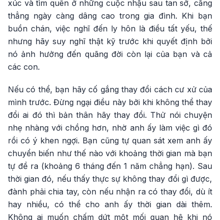
xúc và tìm quên ở những cuộc nhậu sau tan sở, căng
thẳng ngày càng dâng cao trong gia đình. Khi bạn
buồn chán, việc nghĩ đến ly hôn là điều tất yếu, thế
nhưng hãy suy nghĩ thật kỹ trước khi quyết định bởi
nó ảnh hưởng đến quãng đời còn lại của bạn và cả
các con.
Nếu có thể, bạn hãy cố gắng thay đổi cách cư xử của
mình trước. Đừng ngại điều này bởi khi không thể thay
đổi ai đó thì bản thân hãy thay đổi. Thử nói chuyện
nhẹ nhàng với chồng hơn, nhờ anh ấy làm việc gì đó
rồi có ý khen ngợi. Bạn cũng tự quan sát xem anh ấy
chuyển biến như thế nào với khoảng thời gian mà bạn
tự đề ra (khoảng 6 tháng đến 1 năm chẳng hạn). Sau
thời gian đó, nếu thấy thực sự không thay đổi gì được,
đành phải chia tay, còn nếu nhận ra có thay đổi, dù ít
hay nhiều, có thể cho anh ấy thời gian dài thêm.
Không ai muốn chấm dứt một mối quan hệ khi nó