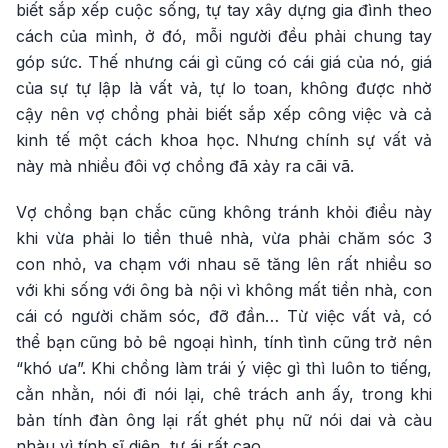
biết sắp xếp cuộc sống, tự tay xây dựng gia đình theo
cách của mình, ở đó, mỗi người đều phải chung tay
góp sức. Thế nhưng cái gì cũng có cái giá của nó, giá
của sự tự lập là vất vả, tự lo toan, không được nhờ
cậy nên vợ chồng phải biết sắp xếp công việc và cả
kinh tế một cách khoa học. Nhưng chính sự vất vả
này mà nhiều đôi vợ chồng đã xảy ra cãi vã.
Vợ chồng bạn chắc cũng không tránh khỏi điều này
khi vừa phải lo tiền thuê nhà, vừa phải chăm sóc 3
con nhỏ, va chạm với nhau sẽ tăng lên rất nhiều so
với khi sống với ông bà nội vì không mất tiền nhà, con
cái có người chăm sóc, đỡ đần… Từ việc vất vả, có
thể bạn cũng bỏ bê ngoại hình, tính tình cũng trở nên
“khó ưa”. Khi chồng làm trái ý việc gì thì luôn to tiếng,
cằn nhằn, nói đi nói lại, chê trách anh ấy, trong khi
bản tính đàn ông lại rất ghét phụ nữ nói dai và càu
nhàu vì tính sĩ diện, tự ái rất cao.