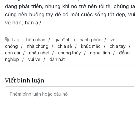
đang phát triển, nhưng khi nó trở nên tồi tệ, chúng ta
cũng nên buông tay để có một cuộc sống tốt đẹp, vui
vẻ hơn, bạn ạ./.
Tag:
hôn nhân
gia đình
hạnh phúc
vợ
chồng
nhà chồng
chia sẻ
khúc mắc
chia tay
con cái
nhậu nhẹt
chung thủy
ngoại tình
đồng
nghiệp
vui vẻ
dằn hắt
Viết bình luận