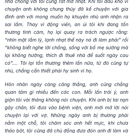
nhà chồng với tôi cũng rất mờ nhạt. Khi tôi đau khổ vì
chuyện anh không chung thủy đã kể chuyện với gia
đình anh với mong muốn họ khuyên nhủ anh nhận ra
sai lầm. Thay vì động viên, an ủi tôi khi đang tổn
thương tình cảm, họ lại quay ra trách ngược rằng:
“nhìn mặt lầm lỳ, lạnh nhạt thế này nó đi làm phải” rồi
“không biết nghe lời chồng, sống với bố mẹ sướng mà
lại không hưởng, thích đi thuê nhà để suốt ngày cau
có”…. Tôi lại tổn thương thêm lần nữa, từ đó cũng tự
nhủ, chẳng cần thiết phải hy sinh vì họ.
Hôn nhân ngày càng căng thẳng, anh cũng chẳng
quan tâm gì nhiều đến các con. Mỗi lần trái ý, anh
giận tôi vài tháng không nói chuyện. Khi anh bị tai nạn
gãy chân, tôi đưa vào bệnh viện, anh mới mở lời nói
chuyện lại với vợ. Những ngày anh bị thương phải
nằm một chỗ, tôi chăm sóc anh hết mực, khi chưa
tháo bột, tôi cũng đã chủ đồng đưa đón anh đi làm và