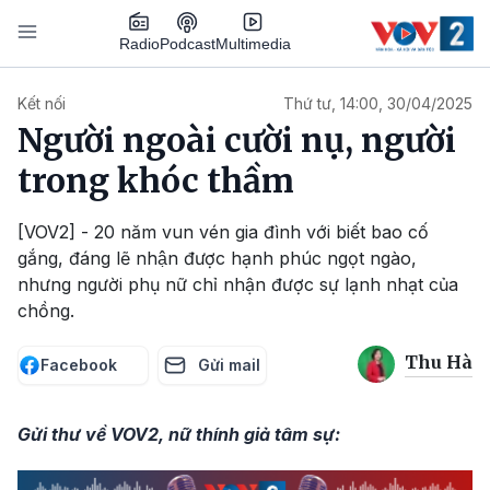
Nhảy đến nội dung
Podcast
Radio
Multimedia
Main navigation
Kết nối
Thứ tư, 14:00, 30/04/2025
Người ngoài cười nụ, người
trong khóc thầm
[VOV2] - 20 năm vun vén gia đình với biết bao cố
gắng, đáng lẽ nhận được hạnh phúc ngọt ngào,
nhưng người phụ nữ chỉ nhận được sự lạnh nhạt của
chồng.
Thu Hà
Facebook
Gửi mail
Gửi thư về VOV2, nữ thính giả tâm sự: