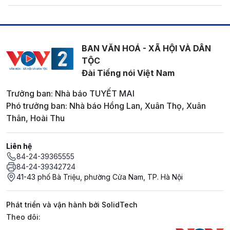
BAN VĂN HOÁ - XÃ HỘI VÀ DÂN
TỘC
Đài Tiếng nói Việt Nam
Trưởng ban: Nhà báo TUYẾT MAI
Phó trưởng ban: Nhà báo Hồng Lan, Xuân Thọ, Xuân
Thân, Hoài Thu
Liên hệ
84-24-39365555
84-24-39342724
41-43 phố Bà Triệu, phường Cửa Nam, TP. Hà Nội
Phát triển và vận hành bởi SolidTech
Mạng xã hội
Theo dõi: