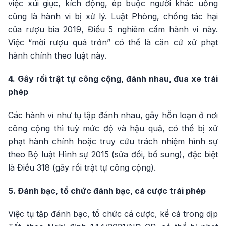
việc xúi giục, kích động, ép buộc người khác uống
cũng là hành vi bị xử lý. Luật Phòng, chống tác hại
của rượu bia 2019, Điều 5 nghiêm cấm hành vi này.
Việc “mời rượu quá trớn” có thể là căn cứ xử phạt
hành chính theo luật này.
4. Gây rối trật tự công cộng, đánh nhau, đua xe trái
phép
Các hành vi như tụ tập đánh nhau, gây hỗn loạn ở nơi
công cộng thì tuỳ mức độ và hậu quả, có thể bị xử
phạt hành chính hoặc truy cứu trách nhiệm hình sự
theo Bộ luật Hình sự 2015 (sửa đổi, bổ sung), đặc biệt
là Điều 318 (gây rối trật tự công cộng).
5. Đánh bạc, tổ chức đánh bạc, cá cược trái phép
Việc tụ tập đánh bạc, tổ chức cá cược, kể cả trong dịp