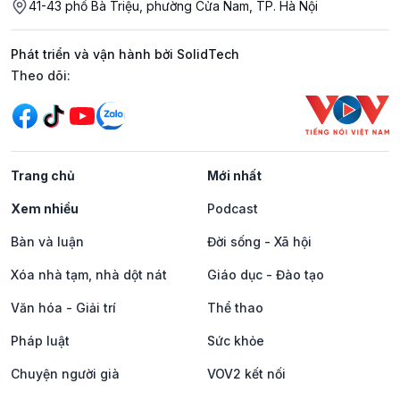
41-43 phố Bà Triệu, phường Cửa Nam, TP. Hà Nội
Phát triển và vận hành bởi SolidTech
Mạng xã hội
Theo dõi:
Trang chủ
Mới nhất
Xem nhiều
Podcast
Bàn và luận
Đời sống - Xã hội
Xóa nhà tạm, nhà dột nát
Giáo dục - Đào tạo
Văn hóa - Giải trí
Thể thao
Pháp luật
Sức khỏe
Chuyện người già
VOV2 kết nối