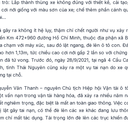
u trò: Lắp thành thùng xe không đúng với thiết kế, cải tạo
 cơi nới giống với màu sơn của xe; chế thêm phần cánh qu
ải…
gây ra không ít hệ lụy, thậm chí chết người như vụ xảy 
 đến Km 472+960 đường Hồ Chí Minh, thuộc địa phận xã 
va chạm với máy xúc, sau đó lật ngang, đè lên ô tô con. Đán
o hơn 1,13m, tức chiều cao cơi nới gấp 2 lần so với chứn
on đã tử vong. Trước đó, ngày 28/9/2021, tại ngã 4 Cầu C
, tỉnh Thái Nguyên cũng xảy ra một vụ tai nạn do xe qu
ng tại chỗ.
uyễn Văn Thanh – nguyên Chủ tịch Hiệp hội Vận tải ô t
một vấn nạn trong vận tải hàng hóa, đã xảy ra nhiều năm
ất nghiêm trọng, đặc biệt là mất an toàn giao thông. Việc c
ị lật gây tai nạn, có thể đè lên các xe khác đang lưu th
ậm chí mất tác dụng. Tải trọng lớn đè lên các trục khiến 