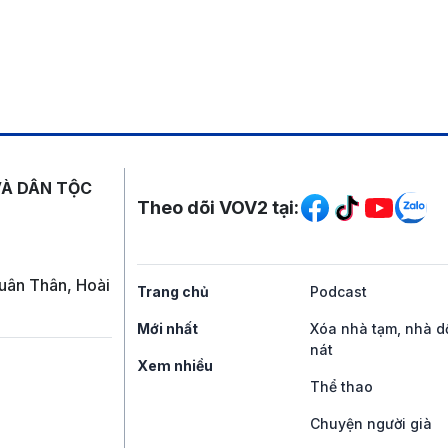
Mạng xã hội
VÀ DÂN TỘC
Theo dõi VOV2 tại:
uân Thân, Hoài
Trang chủ
Podcast
Mới nhất
Xóa nhà tạm, nhà d
nát
Xem nhiều
Thể thao
Chuyện người già