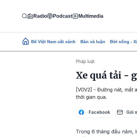
Nhảy đến nội dung
Radio
Podcast
Multimedia
Main navigation
Để Việt Nam cất cánh
Bàn và luận
Đời sống - X
Pháp luật
Xe quá tải - 
[VOV2] - Đường nát, mất an
thời gian qua.
Facebook
Gửi 
Trong 6 tháng đầu năm, l