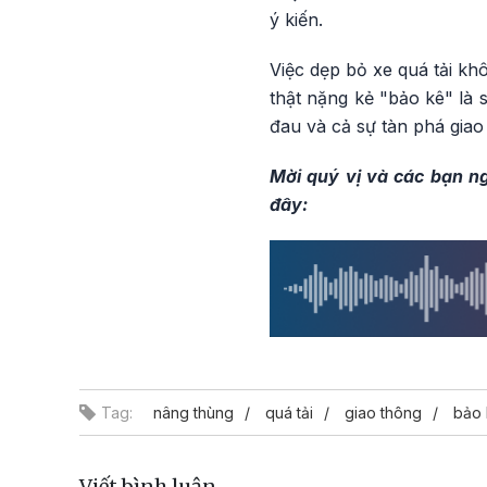
ý kiến.
Việc dẹp bỏ xe quá tải kh
thật nặng kẻ "bảo kê" là 
đau và cả sự tàn phá giao
Mời quý vị và các bạn ng
đây:
Tag:
nâng thùng
quá tải
giao thông
bảo
Viết bình luận