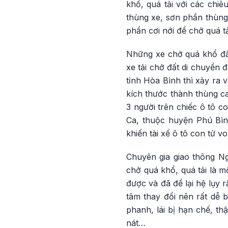
khổ, quá tải với các chiê
thùng xe, sơn phần thùng
phần cơi nới để chở quá t
Những xe chở quá khổ đã 
xe tải chở đất di chuyển
tỉnh Hòa Bình thì xảy ra 
kích thước thành thùng ca
3 người trên chiếc ô tô c
Ca, thuộc huyện Phú Bình
khiến tài xế ô tô con tử vo
Chuyên gia giao thông Ng
chở quá khổ, quá tải là 
được và đã để lại hệ lụy r
tâm thay đổi nên rất dễ b
phanh, lái bị hạn chế, th
nát…