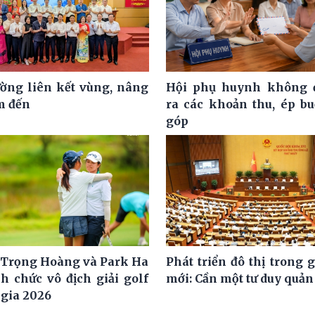
ờng liên kết vùng, nâng
Hội phụ huynh không đ
m đến
ra các khoản thu, ép b
góp
Trọng Hoàng và Park Ha
Phát triển đô thị trong 
h chức vô địch giải golf
mới: Cần một tư duy quản 
 gia 2026