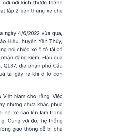
, cơi nới kích thước thành
ạt lắp 2 bên thùng xe che
ra ngày 4/6/2022 vừa qua,
Bảo Hiệu, huyện Yên Thủy,
g nói chiếc xe ô tô tải có
g nhận đăng kiểm. Hậu quả
a, QL37, địa phận phố Cầu
á tải gây ra khi ô tô con
ô Việt Nam cho rằng: Việc
 nay nhưng chưa khắc phục
ơi nới xe cao lên làm trọng
ông. Cùng với đó, hệ thống
đường giao thông dễ bị phá