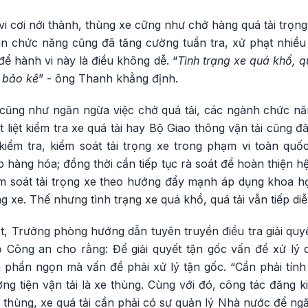
 vi cơi nới thành, thùng xe cững như chở hàng quá tải trọ
an chức năng cũng đã tăng cường tuần tra, xử phạt nhiều
để hành vi này là điều không dễ. “
Tình trạng xe quá khổ, q
 bảo kê
” - ông Thanh khẳng định.
e cũng như ngăn ngừa việc chở quá tải, các ngành chức nă
liệt kiểm tra xe quá tải hay Bộ Giao thông vận tải cũng đ
iểm tra, kiểm soát tải trọng xe trong phạm vi toàn quố
p hàng hóa; đồng thời cần tiếp tục rà soát để hoàn thiện
ểm soát tải trọng xe theo hướng đẩy mạnh áp dụng khoa họ
ng xe. Thế nhưng tình trạng xe quá khổ, quá tải vẫn tiếp diễ
 Trưởng phòng hướng dẫn tuyên truyền điều tra giải quyết
 Công an cho rằng: Để giải quyết tận gốc vấn đề xử lý 
à phần ngọn mà vấn đề phải xử lý tận gốc. “Cần phải tính
g tiện vận tải là xe thùng. Cùng với đó, công tác đăng k
h thùng, xe quá tải cần phải có sự quản lý Nhà nước để ng