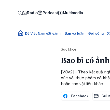
Nhảy đến nội dung
Radio
Podcast
Multimedia
Main navigation
Để Việt Nam cất cánh
Bàn và luận
Đời sống - X
Sức khỏe
Bao bì có ản
[VOV2] - Theo kết quả ngh
xúc với thực phẩm có khả 
hoặc các vật liệu khác.
Facebook
Gửi 