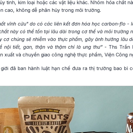
hủy tinh, kim loại hoặc các vật liệu khác. Nhóm hóa chất nà
bền cao, không dễ phân hủy trong môi trường.
ất vĩnh cửu" do có các liên kết đơn hóa học carbon-flo - là
hất này có thể tồn tại lâu dài trong cơ thể và môi trường
y cơ chúng sẽ nhiễm vào thực phẩm, gây ảnh hưởng lâu d
 nội tiết, gan, thận và thậm chí là ung thư”
- Ths Trần
n xuất và chuyển giao công nghệ thực phẩm, Viện Công ng
 giới đã ban hành luật hạn chế đưa ra thị trường bao bì 