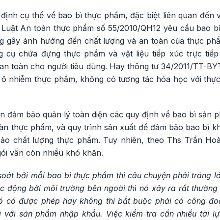
định cụ thể về bao bì thực phẩm, đặc biệt liên quan đến 
 Luật An toàn thực phẩm số 55/2010/QH12 yêu cầu bao bì
 gây ảnh hưởng đến chất lượng và an toàn của thực phẩ
g cụ chứa đựng thực phẩm và vật liệu tiếp xúc trực tiế
 an toàn cho người tiêu dùng. Hay thông tư 34/2011/TT-BY
 ô nhiễm thực phẩm, không có tương tác hóa học với thự
ên đảm bảo quản lý toàn diện các quy định về bao bì sản
toàn thực phẩm, và quy trình sản xuất để đảm bảo bao bì 
bảo chất lượng thực phẩm. Tuy nhiên, theo Ths Trần Hoà
gói vẫn còn nhiều khó khăn.
soát bởi mỗi bao bì thực phẩm thì câu chuyện phải tráng 
 động bởi môi trường bên ngoài thì nó xảy ra rất thường 
 đó có được phép hay không thì bắt buộc phải có công đ
i với sản phẩm nhập khẩu. Việc kiểm tra cần nhiều tài lự