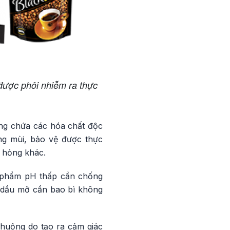
được phôi nhiễm ra thực
ông chứa các hóa chất độc
ng mùi, bảo vệ được thực
ư hỏng khác.
ực phẩm pH thấp cần chống
u dầu mỡ cần bao bì không
chuộng do tạo ra cảm giác