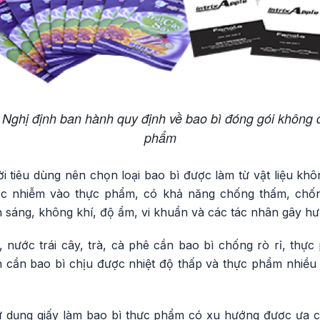
 Nghị định ban hành quy định về bao bì đóng gói không 
phẩm
i tiêu dùng nên chọn loại bao bì được làm từ vật liệu kh
ặc nhiễm vào thực phẩm, có khả năng chống thấm, chố
h sáng, không khí, độ ẩm, vi khuẩn và các tác nhân gây h
nước trái cây, trà, cà phê cần bao bì chống rò rỉ, th
h cần bao bì chịu được nhiệt độ thấp và thực phẩm nhiề
sử dụng giấy làm bao bì thực phẩm có xu hướng được ưa 