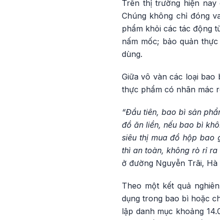
Trên thị trường hiện nay
Chúng không chỉ đóng vai
phẩm khỏi các tác động từ
nấm mốc; bảo quản thực p
dùng.
Giữa vô vàn các loại bao 
thực phẩm có nhãn mác r
“Đầu tiên, bao bì sản ph
đồ ăn liền, nếu bao bì k
siêu thị mua đồ hộp bao g
thì an toàn, không rò rỉ 
ở đường Nguyễn Trãi, Hà N
Theo một kết quả nghiên
dụng trong bao bì hoặc c
lập danh mục khoảng 14.