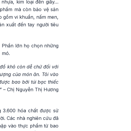
 nhựa, kim loại đến giấy…
ản phẩm mà còn bảo vệ sản
ao gồm vi khuẩn, nấm men,
n xuất đến tay người tiêu
n. Phần lớn họ chọn những
o mó.
đồ khô còn dễ chứ đối với
lượng của món ăn. Tôi vào
ược bao bởi túi bạc thiếc
m”
– Chị Nguyễn Thị Hương
g 3.600 hóa chất được sử
ời. Các nhà nghiên cứu đã
hập vào thực phẩm từ bao