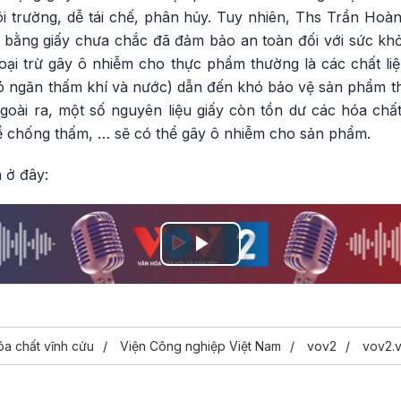
môi trường, dễ tái chế, phân hủy. Tuy nhiên, Ths Trần Ho
ằng giấy chưa chắc đã đảm bảo an toàn đối với sức khỏ
oại trừ gây ô nhiễm cho thực phẩm thường là các chất li
hó ngăn thấm khí và nước) dẫn đến khó bảo vệ sản phẩm 
oài ra, một số nguyên liệu giấy còn tồn dư các hóa chất 
để chống thấm, … sẽ có thể gây ô nhiễm cho sản phẩm.
 ở đây:
Play
Video
óa chất vĩnh cửu
Viện Công nghiệp Việt Nam
vov2
vov2.