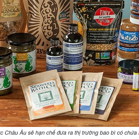
 Châu Âu sẽ hạn chế đưa ra thị trường bao bì có chứa