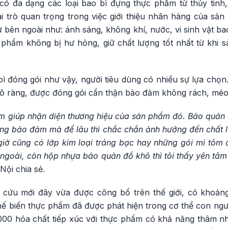
 có đa dạng các loại bao bì đựng thực phẩm từ thủy tinh,
 trò quan trọng trong việc giới thiệu nhãn hàng của s
 bên ngoài như: ánh sáng, không khí, nước, vi sinh vật b
hẩm không bị hư hỏng, giữ chất lượng tốt nhất từ khi sả
bì đóng gói như vậy, người tiêu dùng có nhiều sự lựa chọ
õ ràng, được đóng gói cẩn thận bảo đảm không rách, mé
ẩm giúp nhận diện thương hiệu của sản phẩm đó. Bảo quản 
hông bảo đảm mà để lâu thì chắc chắn ảnh hưởng đến chất 
iờ cũng có lớp kim loại tráng bạc hay những gói mì tôm đ
ra ngoài, còn hộp nhựa bảo quản đồ khô thì tôi thấy yên tâ
ội chia sẻ.
 cứu mới đây vừa được công bố trên thế giới, có khoản
hế biến thực phẩm đã được phát hiện trong cơ thể con ngư
000 hóa chất tiếp xúc với thực phẩm có khả năng thâm n