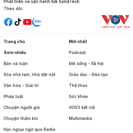
Phát triển và vận hành bởi SolidTech
Mạng xã hội
Theo dõi:
Trang chủ
Mới nhất
Xem nhiều
Podcast
Bàn và luận
Đời sống - Xã hội
Xóa nhà tạm, nhà dột nát
Giáo dục - Đào tạo
Văn hóa - Giải trí
Thể thao
Pháp luật
Sức khỏe
Chuyện người già
VOV2 kết nối
Chuyện thầm kín
Multimedia
Học ngoại ngữ qua Radio