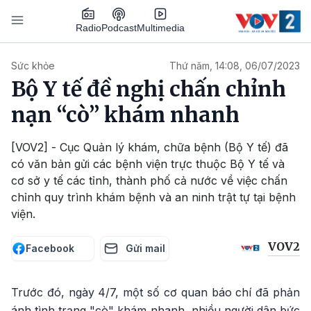
Nhảy đến nội dung
Podcast
Radio
Multimedia
Main navigation
Sức khỏe
Thứ năm, 14:08, 06/07/2023
Bộ Y tế đề nghị chấn chỉnh
nạn “cò” khám nhanh
[VOV2] - Cục Quản lý khám, chữa bệnh (Bộ Y tế) đã
có văn bản gửi các bệnh viện trực thuộc Bộ Y tế và
cơ sở y tế các tỉnh, thành phố cả nước về việc chấn
chỉnh quy trình khám bệnh và an ninh trật tự tại bệnh
viện.
VOV2
Facebook
Gửi mail
Trước đó, ngày 4/7, một số cơ quan báo chí đã phản
ánh tình trạng "cò" khám nhanh, nhiều người dân bức