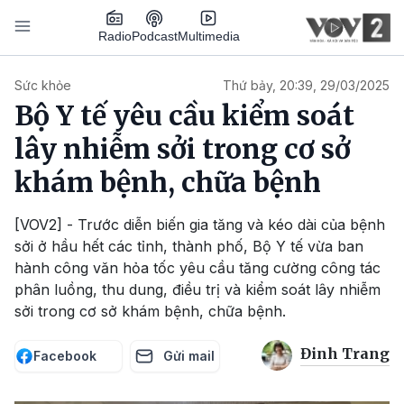
Nhảy đến nội dung
Podcast
Radio
Multimedia
Main navigation
Sức khỏe
Thứ bảy, 20:39, 29/03/2025
Bộ Y tế yêu cầu kiểm soát
lây nhiễm sởi trong cơ sở
khám bệnh, chữa bệnh
[VOV2] - Trước diễn biến gia tăng và kéo dài của bệnh
sởi ở hầu hết các tỉnh, thành phố, Bộ Y tế vừa ban
hành công văn hỏa tốc yêu cầu tăng cường công tác
phân luồng, thu dung, điều trị và kiểm soát lây nhiễm
sởi trong cơ sở khám bệnh, chữa bệnh.
Đinh Trang
Facebook
Gửi mail