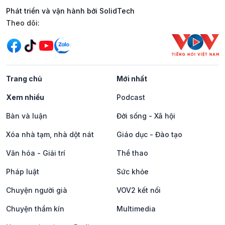
Phát triển và vận hành bởi SolidTech
Mạng xã hội
Theo dõi:
Trang chủ
Mới nhất
Xem nhiều
Podcast
Bàn và luận
Đời sống - Xã hội
Xóa nhà tạm, nhà dột nát
Giáo dục - Đào tạo
Văn hóa - Giải trí
Thể thao
Pháp luật
Sức khỏe
Chuyện người già
VOV2 kết nối
Chuyện thầm kín
Multimedia