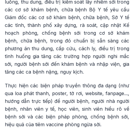
luồng, thu dung, điều trị kiểm soát lây nhiễm sởi trong
các cơ sở khám bệnh, chữa bệnh Bộ Y tế yêu cầu
Giám đốc các cơ sở khám bệnh, chữa bệnh, Sở Y tế
các tỉnh, thành phố xây dựng, rà soát, cập nhật Kế
hoạch phòng, chống bệnh sởi trong cơ sở khám
bệnh, chữa bệnh, trong đó chuẩn bị sẵn sàng các
phương án thu dung, cấp cứu, cách ly, điều trị trong
tình huống gia tăng các trường hợp người nghi mắc
sởi, người bệnh sởi đến khám bệnh và nhập viện, gia
tăng các ca bệnh nặng, nguy kịch.
Thực hiện các biện pháp truyền thông đa dạng (như
qua loa phát thanh, poster, tờ rơi, website, fanpage...,
hướng dẫn trực tiếp) để người bệnh, người nhà người
bệnh, nhân viên y tế, học viên, sinh viên hiểu rõ về
bệnh sởi và các biện pháp phòng, chống bệnh sởi,
hiệu quả của tiêm vaccine phòng ngừa sởi.