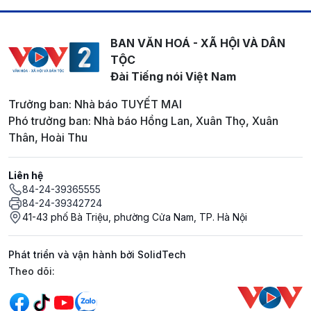
BAN VĂN HOÁ - XÃ HỘI VÀ DÂN
TỘC
Đài Tiếng nói Việt Nam
Trưởng ban: Nhà báo TUYẾT MAI
Phó trưởng ban: Nhà báo Hồng Lan, Xuân Thọ, Xuân
Thân, Hoài Thu
Liên hệ
84-24-39365555
84-24-39342724
41-43 phố Bà Triệu, phường Cửa Nam, TP. Hà Nội
Phát triển và vận hành bởi SolidTech
Mạng xã hội
Theo dõi: