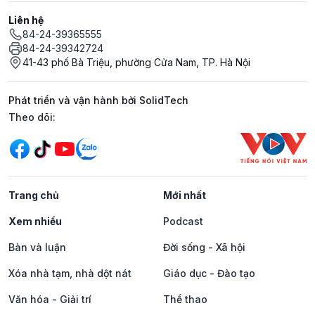
Liên hệ
84-24-39365555
84-24-39342724
41-43 phố Bà Triệu, phường Cửa Nam, TP. Hà Nội
Phát triển và vận hành bởi SolidTech
Mạng xã hội
Theo dõi:
Trang chủ
Mới nhất
Xem nhiều
Podcast
Bàn và luận
Đời sống - Xã hội
Xóa nhà tạm, nhà dột nát
Giáo dục - Đào tạo
Văn hóa - Giải trí
Thể thao