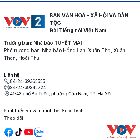
BAN VĂN HOÁ - XÃ HỘI VÀ DÂN
TỘC
Đài Tiếng nói Việt Nam
Trưởng ban: Nhà báo TUYẾT MAI
Phó trưởng ban: Nhà báo Hồng Lan, Xuân Thọ, Xuân
Thân, Hoài Thu
Liên hệ
84-24-39365555
84-24-39342724
41-43 phố Bà Triệu, phường Cửa Nam, TP. Hà Nội
Phát triển và vận hành bởi SolidTech
Mạng xã hội
Theo dõi: