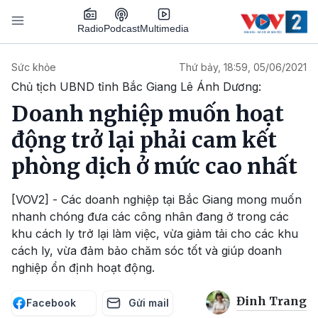
Nhảy đến nội dung
Podcast
Radio
Multimedia
Main navigation
Sức khỏe
Thứ bảy, 18:59, 05/06/2021
Chủ tịch UBND tỉnh Bắc Giang Lê Ánh Dương:
Doanh nghiệp muốn hoạt
động trở lại phải cam kết
phòng dịch ở mức cao nhất
[VOV2] - Các doanh nghiệp tại Bắc Giang mong muốn
nhanh chóng đưa các công nhân đang ở trong các
khu cách ly trở lại làm việc, vừa giảm tải cho các khu
cách ly, vừa đảm bảo chăm sóc tốt và giúp doanh
nghiệp ổn định hoạt động.
Đinh Trang
Facebook
Gửi mail