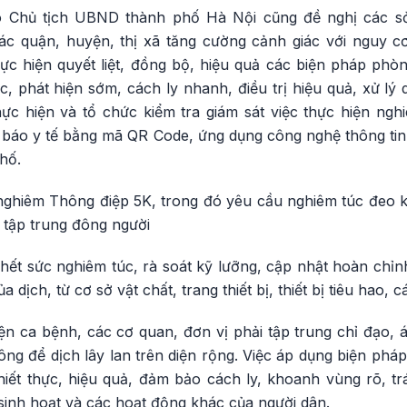
Chủ tịch UBND thành phố Hà Nội cũng đề nghị các sở
c quận, huyện, thị xã tăng cường cảnh giác với nguy cơ
ực hiện quyết liệt, đồng bộ, hiệu quả các biện pháp phò
, phát hiện sớm, cách ly nhanh, điều trị hiệu quả, xử lý
thực hiện và tổ chức kiểm tra giám sát việc thực hiện ng
ai báo y tế bằng mã QR Code, ứng dụng công nghệ thông ti
hố.
nghiêm Thông điệp 5K, trong đó yêu cầu nghiêm túc đeo kh
n tập trung đông người
hết sức nghiêm túc, rà soát kỹ lưỡng, cập nhật hoàn chỉ
dịch, từ cơ sở vật chất, trang thiết bị, thiết bị tiêu hao, cá
ện ca bệnh, các cơ quan, đơn vị phải tập trung chỉ đạo,
hông để dịch lây lan trên diện rộng. Việc áp dụng biện pháp
iết thực, hiệu quả, đảm bảo cách ly, khoanh vùng rõ, tr
sinh hoạt và các hoạt động khác của người dân.