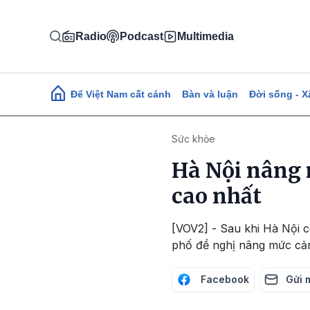
Nhảy đến nội dung
Radio
Podcast
Multimedia
Main navigation
Để Việt Nam cất cánh
Bàn và luận
Đời sống - X
Sức khỏe
Hà Nội nâng 
cao nhất
[VOV2] - Sau khi Hà Nội 
phố đề nghị nâng mức cản
Facebook
Gửi 