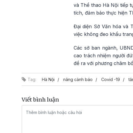
và Thể thao Hà Nội tiếp t
tích, đảm bảo thực hiện T
Đại diện Sở Văn hóa và 
việc không đeo khẩu trang 
Các sở ban ngành, UBND c
cao trách nhiệm người đứn
đề ra với phương châm bốn
Tag:
Hà Nội
nâng cảnh báo
Covid -19
tă
Viết bình luận