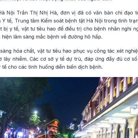
à Nội Trần Thị Nhị Hà, đơn vị đã có văn bản chỉ đạo t
 Y tế, Trung tâm Kiểm soát bệnh tật Hà Nội trong tình tr
ết bị y tế, vật tư tiêu hao để điều trị cho bệnh nhân nghi
u hiện lâm sàng mắc bệnh về đường hô hấp.
 sàng hóa chất, vật tư tiêu hao phục vụ công tác xét ngh
 lây nhiễm. Các cơ sở y tế dự trù, đáp ứng đầy đủ cơ số 
y tế cho các tình huống diễn biến dịch bệnh.