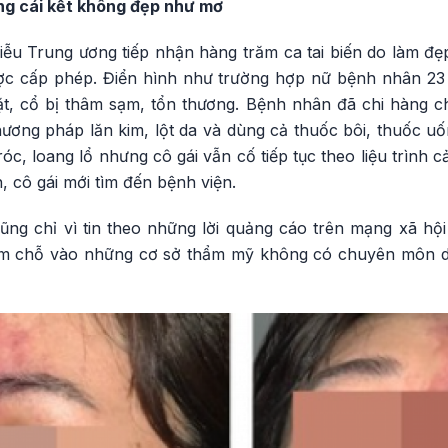
ng cái kết không đẹp như mơ
iễu Trung ương tiếp nhận hàng trăm ca tai biến do làm đẹ
c cấp phép. Điển hình như trường hợp nữ bệnh nhân 23 t
t, cổ bị thâm sạm, tổn thương. Bệnh nhân đã chi hàng ch
ương pháp lăn kim, lột da và dùng cả thuốc bôi, thuốc uố
róc, loang lổ nhưng cô gái vẫn cố tiếp tục theo liệu trình c
, cô gái mới tìm đến bệnh viện.
ũng chỉ vì tin theo những lời quảng cáo trên mạng xã hội
ầm chỗ vào những cơ sở thẩm mỹ không có chuyên môn dẫn