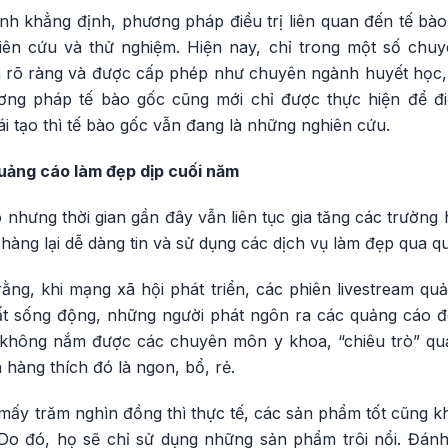
 khẳng định, phương pháp điều trị liên quan đến tế bào
iên cứu và thử nghiệm. Hiện nay, chỉ trong một số chu
 rõ ràng và được cấp phép như chuyên ngành huyết học, đ
ng pháp tế bào gốc cũng mới chỉ được thực hiện để điề
ái tạo thì tế bào gốc vẫn đang là những nghiên cứu.
quảng cáo làm đẹp dịp cuối năm
hưng thời gian gần đây vẫn liên tục gia tăng các trường 
hàng lại dễ dàng tin và sử dụng các dịch vụ làm đẹp qua 
rằng, khi mạng xã hội phát triển, các phiên livestream q
ất sống động, những người phát ngôn ra các quảng cáo đ
 không nắm được các chuyên môn y khoa, “chiêu trò” qu
 hàng thích đó là ngon, bổ, rẻ.
ó mấy trăm nghìn đồng thì thực tế, các sản phẩm tốt cũng k
 Do đó, họ sẽ chỉ sử dụng những sản phẩm trôi nổi. Đánh