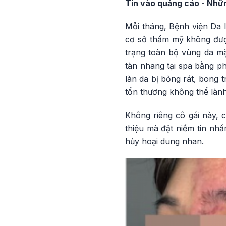
Tin vào quảng cáo - Nhữ
Mỗi tháng, Bệnh viện Da l
cơ sở thẩm mỹ không đượ
trạng toàn bộ vùng da mặ
tàn nhang tại spa bằng ph
làn da bị bỏng rát, bong t
tổn thương không thể lành
Không riêng cô gái này, c
thiệu mà đặt niềm tin nh
hủy hoại dung nhan.