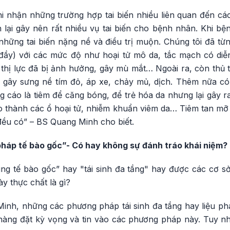
hi nhận những trường hợp tai biến nhiều liên quan đến cá
 lại gây nên rất nhiều vụ tai biến cho bệnh nhân. Khi bệ
những tai biến nặng nề và điều trị muộn. Chúng tôi đã từn
 đầy) với các mức độ như hoại tử mô da, tắc mạch có diễn
 thị lực đã bị ảnh hưởng, gây mù mắt… Ngoài ra, còn thủ 
 gây sưng nề tím đỏ, áp xe, chảy mủ, dịch. Thêm nữa c
cáo là tiêm để căng bóng, để trẻ hóa da nhưng lại gây ra
ạo thành các ổ hoại tử, nhiễm khuẩn viêm da… Tiêm tan mỡ
ều có” – BS Quang Minh cho biết.
u pháp tế bào gốc”- Có hay không sự đánh tráo khái niệm?
g tế bào gốc” hay "tái sinh đa tầng" hay được các cơ 
y thực chất là gì?
nh, những các phương pháp tái sinh đa tầng hay liệu ph
hàng đặt kỳ vọng và tin vào các phương pháp này. Tuy nhi