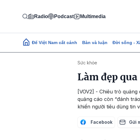
Nhảy đến nội dung
Radio
Podcast
Multimedia
Main navigation
Để Việt Nam cất cánh
Bàn và luận
Đời sống - X
Sức khỏe
Làm đẹp qua 
[VOV2] - Chiêu trò quảng 
quảng cáo còn “đánh tráo
khiến người tiêu dùng tin v
Facebook
Gửi 