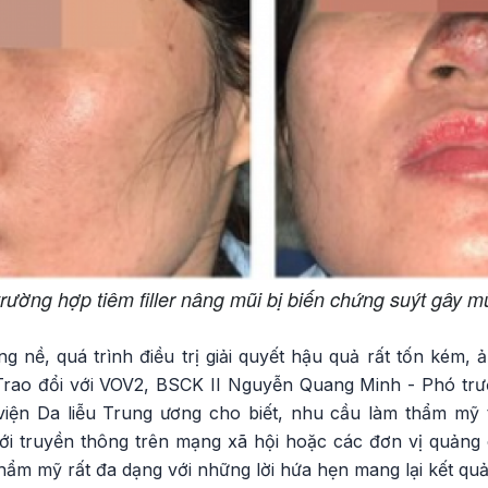
trường hợp tiêm filler nâng mũi bị biến chứng suýt gây m
 nề, quá trình điều trị giải quyết hậu quả rất tốn kém, 
Trao đổi với VOV2, BSCK II Nguyễn Quang Minh - Phó tr
viện Da liễu Trung ương cho biết, nhu cầu làm thẩm mỹ 
ới truyền thông trên mạng xã hội hoặc các đơn vị quảng 
thẩm mỹ rất đa dạng với những lời hứa hẹn mang lại kết qu