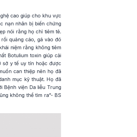
nghệ cao giúp cho khu vực
ác nạn nhân bị biến chứng
ẹp nói rằng họ chỉ tiêm tê.
 rồi quảng cáo, gá vào đó
khái niệm rằng không tiêm
t Botulium toxin giúp cải
 sở y tế uy tín hoặc được
muốn can thiệp nên họ đã
danh mục kỹ thuật. Họ đã
i Bệnh viện Da liễu Trung
cũng không thể tìm ra”- BS