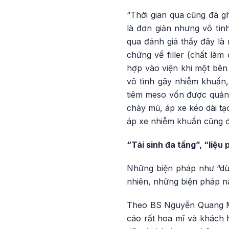
“Thời gian qua cũng đã g
là đơn giản nhưng vô tình
qua đánh giá thấy đây là 
chứng về filler (chất làm
hợp vào viện khi một bên
vô tình gây nhiễm khuẩn,
tiêm meso vốn được quảng 
chảy mủ, áp xe kéo dài t
áp xe nhiễm khuẩn cũng đ
“Tái sinh đa tầng”, “liệ
Những biện pháp như “dùn
nhiên, những biện pháp nà
Theo BS Nguyễn Quang Mi
cáo rất hoa mĩ và khách 