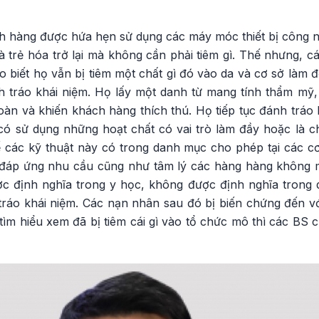
ách hàng được hứa hẹn sử dụng các máy móc thiết bị công 
 trẻ hóa trở lại mà không cần phải tiêm gì. Thế nhưng, c
ho biết họ vẫn bị tiêm một chất gì đó vào da và cơ sở làm đ
 tráo khái niệm. Họ lấy một danh từ mang tính thẩm mỹ,
àn và khiến khách hàng thích thú. Họ tiếp tục đánh tráo 
ó sử dụng những hoạt chất có vai trò làm đầy hoặc là chấ
ế các kỹ thuật này có trong danh mục cho phép tại các cơ
 đáp ứng nhu cầu cũng như tâm lý các hàng hàng không 
c định nghĩa trong y học, không được định nghĩa trong 
ráo khái niệm. Các nạn nhân sau đó bị biến chứng đến vớ
tìm hiểu xem đã bị tiêm cái gì vào tổ chức mô thì các BS 