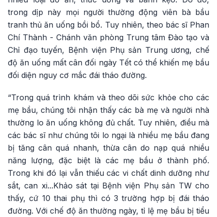
trong dịp này mọi người thường động viên bà bầu
tranh thủ ăn uống bồi bổ. Tuy nhiên, theo bác sĩ Phan
Chí Thành - Chánh văn phòng Trung tâm Đào tạo và
Chỉ đạo tuyến, Bệnh viện Phụ sản Trung ương, chế
độ ăn uống mất cân đối ngày Tết có thể khiến mẹ bầu
đối diện nguy cơ mắc đái tháo đường.
“Trong quá trình khám và theo dõi sức khỏe cho các
mẹ bầu, chúng tôi nhận thấy các bà mẹ và người nhà
thường lo ăn uống không đủ chất. Tuy nhiên, điều mà
các bác sĩ như chúng tôi lo ngại là nhiều mẹ bầu đang
bị tăng cân quá nhanh, thừa cân do nạp quá nhiều
năng lượng, đặc biệt là các mẹ bầu ở thành phố.
Trong khi đó lại vẫn thiếu các vi chất dinh dưỡng như
sắt, can xi...Khảo sát tại Bệnh viện Phụ sản TW cho
thấy, cứ 10 thai phụ thì có 3 trường hợp bị đái tháo
đường. Với chế độ ăn thường ngày, tỉ lệ mẹ bầu bị tiểu