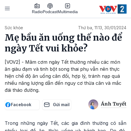
Nhảy đến nội dung
Podcast
Radio
Multimedia
Main navigation
Sức khỏe
Thứ ba, 11:13, 30/01/2024
Mẹ bầu ăn uống thế nào để
ngày Tết vui khỏe?
[VOV2] - Mâm cơm ngày Tết thường nhiều các món
ăn giàu đạm và tinh bột song thai phụ vẫn nên thực
hiện chế độ ăn uống cân đối, hợp lý, tránh nạp quá
nhiều năng lượng dẫn đến nguy cơ thừa cân và mắc
đái tháo đường.
Ánh Tuyết
Facebook
Gửi mail
Trong những ngày Tết, các gia đình thường có sẵn
nhiều loại đồ ăn, thức uống và bánh kẹo. Do đó,