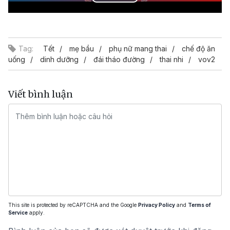
Play
Video
Tag:
Tết
mẹ bầu
phụ nữ mang thai
chế độ ăn
uống
dinh dưỡng
đái tháo đường
thai nhi
vov2
Viết bình luận
This site is protected by reCAPTCHA and the Google
Privacy Policy
and
Terms of
Service
apply.