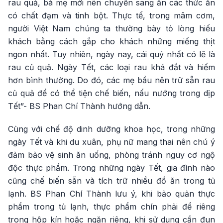
rau quả, bà mẹ mới nên chuyển sang ăn các thức ăn
có chất đạm và tinh bột. Thực tế, trong mâm cơm,
người Việt Nam chúng ta thường bày tỏ lòng hiếu
khách bằng cách gắp cho khách những miếng thịt
ngon nhất. Tuy nhiên, ngày nay, cái quý nhất có lẽ là
rau củ quả. Ngày Tết, các loại rau khá đắt và hiếm
hơn bình thường. Do đó, các mẹ bầu nên trữ sẵn rau
củ quả để có thể tiện chế biến, nấu nướng trong dịp
Tết”- BS Phan Chí Thành hướng dẫn.
Cùng với chế độ dinh dưỡng khoa học, trong những
ngày Tết và khi du xuân, phụ nữ mang thai nên chú ý
đảm bảo vệ sinh ăn uống, phòng tránh nguy cơ ngộ
độc thực phẩm. Trong những ngày Tết, gia đình nào
cũng chế biến sẵn và tích trữ nhiều đồ ăn trong tủ
lạnh. BS Phan Chí Thành lưu ý, khi bảo quản thực
phẩm trong tủ lạnh, thực phẩm chín phải để riêng
trong hộp kín hoặc ngăn riêng, khi sử dụng cần đun