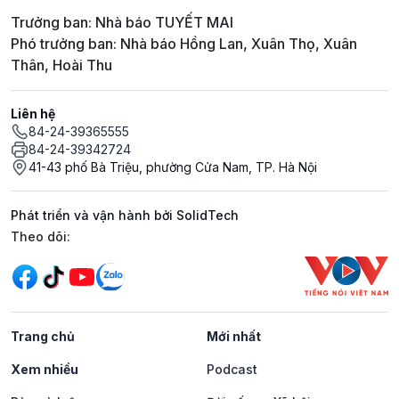
Trưởng ban: Nhà báo TUYẾT MAI
Phó trưởng ban: Nhà báo Hồng Lan, Xuân Thọ, Xuân
Thân, Hoài Thu
Liên hệ
84-24-39365555
84-24-39342724
41-43 phố Bà Triệu, phường Cửa Nam, TP. Hà Nội
Phát triển và vận hành bởi SolidTech
Mạng xã hội
Theo dõi:
Trang chủ
Mới nhất
Xem nhiều
Podcast