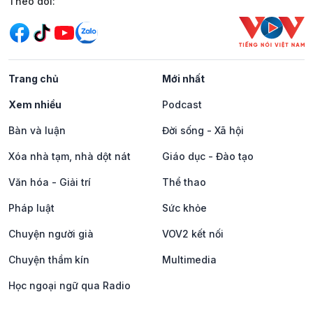
Mạng xã hội
Theo dõi:
Trang chủ
Mới nhất
Xem nhiều
Podcast
Bàn và luận
Đời sống - Xã hội
Xóa nhà tạm, nhà dột nát
Giáo dục - Đào tạo
Văn hóa - Giải trí
Thể thao
Pháp luật
Sức khỏe
Chuyện người già
VOV2 kết nối
Chuyện thầm kín
Multimedia
Học ngoại ngữ qua Radio