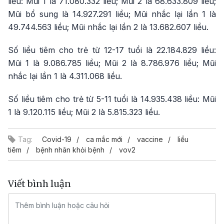
liều: Mũi 1 là 71.080.332 liều; Mũi 2 là 68.633.809 liều;
Mũi bổ sung là 14.927.291 liều; Mũi nhắc lại lần 1 là
49.744.563 liều; Mũi nhắc lại lần 2 là 13.682.607 liều.
Số liều tiêm cho trẻ từ 12-17 tuổi là 22.184.829 liều:
Mũi 1 là 9.086.785 liều; Mũi 2 là 8.786.976 liều; Mũi
nhắc lại lần 1 là 4.311.068 liều.
Số liều tiêm cho trẻ từ 5-11 tuổi là 14.935.438 liều: Mũi
1 là 9.120.115 liều; Mũi 2 là 5.815.323 liều.
Tag:
Covid-19
ca mắc mới
vaccine
liều
tiêm
bệnh nhân khỏi bệnh
vov2
Viết bình luận