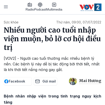
Nhảy đến nội dung
Podcast
Radio
Multimedia
Main navigation
Sức khỏe
Thứ năm, 09:00, 07/07/2022
Nhiều người cao tuổi nhập
viện muộn, bỏ lỡ cơ hội điều
trị
[VOV2] - Người cao tuổi thường mắc nhiều bệnh lý
nền. Các bệnh lý này dễ bị tác động bởi thời tiết, nhất
là khi thời tiết nắng nóng gay gắt.
Mai Hương
Facebook
Gửi mail
Bệnh nhân nhập viện trong tình trạng nguy kịch
tăng