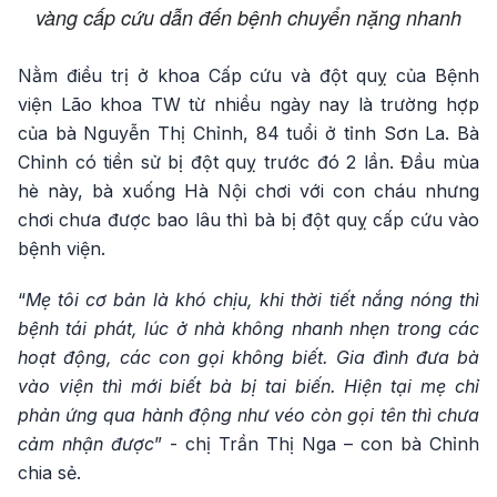
vàng cấp cứu dẫn đến bệnh chuyển nặng nhanh
Nằm điều trị ở khoa Cấp cứu và đột quỵ của Bệnh
viện Lão khoa TW từ nhiều ngày nay là trường hợp
của bà Nguyễn Thị Chỉnh, 84 tuổi ở tỉnh Sơn La. Bà
Chỉnh có tiền sử bị đột quỵ trước đó 2 lần. Đầu mùa
hè này, bà xuống Hà Nội chơi với con cháu nhưng
chơi chưa được bao lâu thì bà bị đột quỵ cấp cứu vào
bệnh viện.
“
Mẹ tôi cơ bản là khó chịu, khi thời tiết nắng nóng thì
bệnh tái phát, lúc ở nhà không nhanh nhẹn trong các
hoạt động, các con gọi không biết. Gia đình đưa bà
vào viện thì mới biết bà bị tai biến. Hiện tại mẹ chỉ
phản ứng qua hành động như véo còn gọi tên thì chưa
cảm nhận được
” - chị Trần Thị Nga – con bà Chỉnh
chia sẻ.