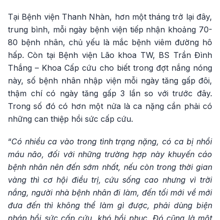
Tại Bệnh viện Thanh Nhàn, hơn một tháng trở lại đây,
trung bình, mỗi ngày bệnh viện tiếp nhận khoảng 70-
80 bệnh nhân, chủ yếu là mắc bệnh viêm đường hô
hấp. Còn tại Bệnh viện Lão khoa TW, BS Trần Đình
Thắng – Khoa Cấp cứu cho biết trong đợt nắng nóng
này, số bệnh nhân nhập viện mỗi ngày tăng gấp đôi,
thậm chí có ngày tăng gấp 3 lần so với trước đây.
Trong số đó có hơn một nửa là ca nặng cần phải có
những can thiệp hồi sức cấp cứu.
“
Có nhiều ca vào trong tình trạng nặng, có ca bị nhồi
máu não, đối với những trường hợp này khuyến cáo
bệnh nhân nên đến sớm nhất, nếu còn trong thời gian
vàng thì cơ hội điều trị, cứu sống cao nhưng vì trời
nắng, người nhà bệnh nhân đi làm, đến tối mới về mới
đưa đến thì không thể làm gì được, phải dùng biện
pháp hồi sức cấp cứu, khó hồi phục. Đó cũng là một