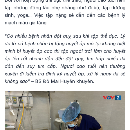
Đối với hoạt động thể dục thể thao, người cao tuổi nên
tập những động tác nhẹ nhàng như đi bộ, tập dưỡng
sinh, yoga... Việc tập nặng sẽ dẫn đến các bệnh lý
mạch máu gia tăng.
“
Có nhiều bệnh nhân đột quỵ sau khi tập thể dục. Lý
do là có bệnh nhân bị tăng huyết áp mà lại không biết
mình bị huyết áp cao thì tập ngoài trời làm cho huyết
áp lên rất nhanh dẫn đến đột quỵ, tim bóp nhiều thì
dẫn đến suy tim cấp. Người cao tuổi nên thường
xuyên đi kiểm tra định kỳ huyết áp, xử lý ngay thì sẽ
không sao
” – BS Đỗ Mai Huyền khuyên.