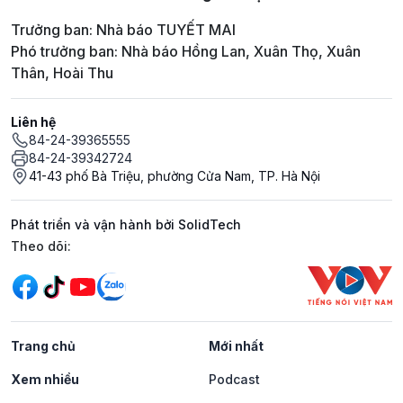
Trưởng ban: Nhà báo TUYẾT MAI
Phó trưởng ban: Nhà báo Hồng Lan, Xuân Thọ, Xuân
Thân, Hoài Thu
Liên hệ
84-24-39365555
84-24-39342724
41-43 phố Bà Triệu, phường Cửa Nam, TP. Hà Nội
Phát triển và vận hành bởi SolidTech
Mạng xã hội
Theo dõi:
Trang chủ
Mới nhất
Xem nhiều
Podcast