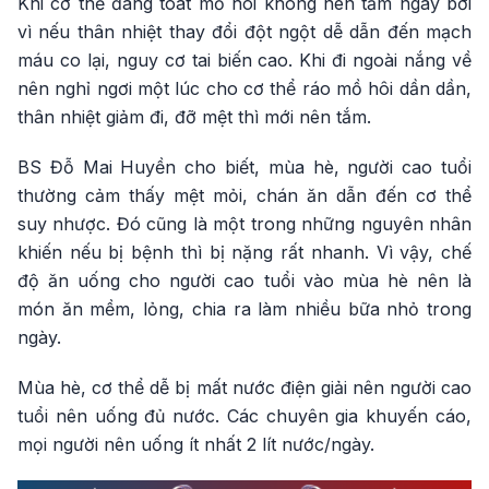
Khi cơ thể đang toát mồ hôi không nên tắm ngay bởi
vì nếu thân nhiệt thay đổi đột ngột dễ dẫn đến mạch
máu co lại, nguy cơ tai biến cao. Khi đi ngoài nắng về
nên nghỉ ngơi một lúc cho cơ thể ráo mồ hôi dần dần,
thân nhiệt giảm đi, đỡ mệt thì mới nên tắm.
BS Đỗ Mai Huyền cho biết, mùa hè, người cao tuổi
thường cảm thấy mệt mỏi, chán ăn dẫn đến cơ thể
suy nhược. Đó cũng là một trong những nguyên nhân
khiến nếu bị bệnh thì bị nặng rất nhanh. Vì vậy, chế
độ ăn uống cho người cao tuổi vào mùa hè nên là
món ăn mềm, lỏng, chia ra làm nhiều bữa nhỏ trong
ngày.
Mùa hè, cơ thể dễ bị mất nước điện giải nên người cao
tuổi nên uống đủ nước. Các chuyên gia khuyến cáo,
mọi người nên uống ít nhất 2 lít nước/ngày.