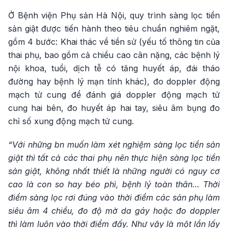
Ở Bệnh viện Phụ sản Hà Nội, quy trình sàng lọc tiền
sản giật được tiến hành theo tiêu chuẩn nghiêm ngặt,
gồm 4 bước: Khai thác về tiền sử (yếu tố thông tin của
thai phụ, bao gồm cả chiều cao cân nặng, các bệnh lý
nội khoa, tuổi, dịch tễ có tăng huyết áp, đái tháo
đường hay bệnh lý mạn tính khác), đo doppler động
mạch tử cung để đánh giá doppler động mạch tử
cung hai bên, đo huyết áp hai tay, siêu âm bụng đo
chỉ số xung động mạch tử cung.
“Với những bn muốn làm xét nghiệm sàng lọc tiền sản
giật thì tất cả các thai phụ nên thực hiện sàng lọc tiền
sản giật, không nhất thiết là những người có nguy cơ
cao là con so hay béo phì, bệnh lý toàn thân… Thời
điểm sàng lọc rơi đúng vào thời điểm các sản phụ làm
siêu âm 4 chiều, đo độ mờ da gáy hoặc đo doppler
thì làm luôn vào thời điểm đấy. Như vậy là một lần lấy