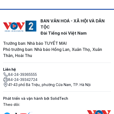
BAN VĂN HOÁ - XÃ HỘI VÀ DÂN
TỘC
Đài Tiếng nói Việt Nam
Trưởng ban: Nhà báo TUYẾT MAI
Phó trưởng ban: Nhà báo Hồng Lan, Xuân Thọ, Xuân
Thân, Hoài Thu
Liên hệ
84-24-39365555
84-24-39342724
41-43 phố Bà Triệu, phường Cửa Nam, TP. Hà Nội
Phát triển và vận hành bởi SolidTech
Mạng xã hội
Theo dõi: