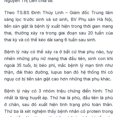
Nguyễn Thị Liên chia sẻ.
Theo TS.BS Đinh Thúy Linh – Giám đốc Trung tâm
sàng lọc trước sinh và sơ sinh, BV Phụ sản Hà Nội,
tiền sản giật là bệnh lý xuất hiện trong thời gian mang
thai, thường xảy ra trong giai đoạn sau 20 tuần của
thai kỳ và có thể kéo dài sang 6 tuần sau sinh.
Bệnh lý này có thể xảy ra ở bất cứ thai phụ nào, tuy
nhiên những phụ nữ mang thai đầu tiên, sinh con khi
ngoài 35 tuổi, bị béo phì, mắc bệnh lý mạn tính như
thận, đái tháo đường, lupus ban đỏ hệ thống thì có
nguy cơ bị tiền sản giật cao hơn những thai phụ khác.
Bệnh lý này có 3 nhóm triệu chứng điển hình: Thứ
nhất là tăng huyết áp. Thứ hai là phù, đầu tiên là phù
ở chân, sau đó xuất hiện tình trạng phù toàn thân.
Thứ ba là xét nghiệm thấy bệnh nhân có protein trong