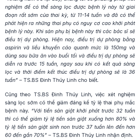
nghiệm để có thể sàng lọc được bệnh lý này từ giai
đoạn rất sớm của thai kỳ, từ 11-14 tuần và đã có thể
phát hiện ra những thai phụ có nguy cơ cao khởi phát
bệnh lý này. Khi sản phụ bị bệnh này thì các bác sĩ sẽ
điều trị dự phòng. Hiện nay, điều trị dự phòng bằng
aspirin và liều khuyến cáo quanh mức là 150mg và
dùng sau bữa ăn vào buổi tối và điều trị dự phòng sẽ
diễn ra trước 15 tuần, ngay sau khi có kết quả sàng
lọc và thời điểm kết thúc điều trị dự phòng sẽ là 36
tuần”
– TS.BS Đinh Thúy Linh cho biết.
Cũng theo TS.BS Đinh Thúy Linh, việc xét nghiệm
sàng lọc sớm có thể giảm đáng kể tỷ lệ thai phụ mắc
bệnh này.
“Với tiền sản giật khởi phát trước 32 tuần
thì có thể giảm tỷ lệ tiền sản giật xuống hơn 80% và
tỷ lệ tiền sản giật sinh non trước 37 tuần lên đến hơn
60 đến gần 70%”
– TS.BS Đinh Thúy Linh nhận định.