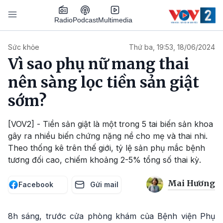
Nhảy đến nội dung
Podcast
Radio
Multimedia
Main navigation
Sức khỏe
Thứ ba, 19:53, 18/06/2024
Vì sao phụ nữ mang thai
nên sàng lọc tiền sản giật
sớm?
[VOV2] - Tiền sản giật là một trong 5 tai biến sản khoa
gây ra nhiều biến chứng nặng nề cho mẹ và thai nhi.
Theo thống kê trên thế giới, tỷ lệ sản phụ mắc bệnh
tương đối cao, chiếm khoảng 2-5% tổng số thai kỳ.
Mai Hương
Facebook
Gửi mail
8h sáng, trước cửa phòng khám của Bệnh viện Phụ