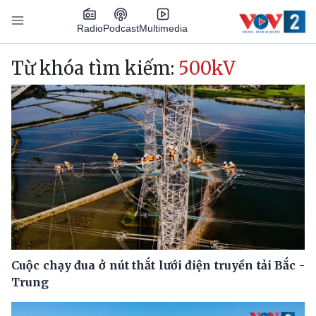
Nhảy đến nội dung
Podcast
Radio
Multimedia
Main navigation
Từ khóa tìm kiếm:
500kV
Cuộc chạy đua ở nút thắt lưới điện truyền tải Bắc -
Trung