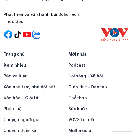
Phát triển và vận hành bởi SolidTech
Mạng xã hội
Theo dõi:
Trang chủ
Mới nhất
Xem nhiều
Podcast
Bàn và luận
Đời sống - Xã hội
Xóa nhà tạm, nhà dột nát
Giáo dục - Đào tạo
Văn hóa - Giải trí
Thể thao
Pháp luật
Sức khỏe
Chuyện người già
VOV2 kết nối
Chuyện thầm kín
Multimedia