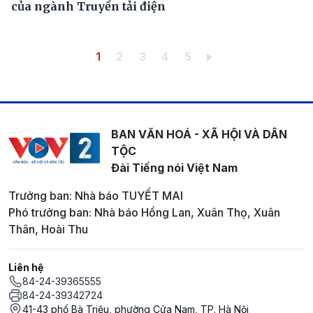
của ngành Truyền tải điện
Pagination
Trang hiện thời
Trang
Trang
Trang
Trang
1
2
3
4
5
BAN VĂN HOÁ - XÃ HỘI VÀ DÂN
TỘC
Đài Tiếng nói Việt Nam
Trưởng ban: Nhà báo TUYẾT MAI
Phó trưởng ban: Nhà báo Hồng Lan, Xuân Thọ, Xuân
Thân, Hoài Thu
Liên hệ
84-24-39365555
84-24-39342724
41-43 phố Bà Triệu, phường Cửa Nam, TP. Hà Nội