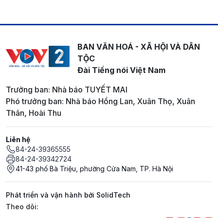
BAN VĂN HOÁ - XÃ HỘI VÀ DÂN
TỘC
Đài Tiếng nói Việt Nam
Trưởng ban: Nhà báo TUYẾT MAI
Phó trưởng ban: Nhà báo Hồng Lan, Xuân Thọ, Xuân
Thân, Hoài Thu
Liên hệ
84-24-39365555
84-24-39342724
41-43 phố Bà Triệu, phường Cửa Nam, TP. Hà Nội
Phát triển và vận hành bởi SolidTech
Mạng xã hội
Theo dõi: