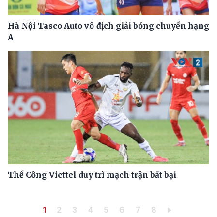
Hà Nội Tasco Auto vô địch giải bóng chuyền hạng
A
Thể Công Viettel duy trì mạch trận bất bại
Pagination
Trang hiện thời
Trang
Trang
Trang
Trang
Trang
Trang
Trang
1
2
3
4
5
6
7
8