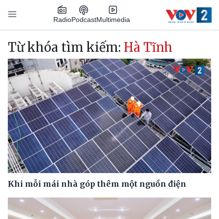
Nhảy đến nội dung
Podcast
Radio
Multimedia
Main navigation
Từ khóa tìm kiếm:
Hà Tĩnh
Khi mỗi mái nhà góp thêm một nguồn điện