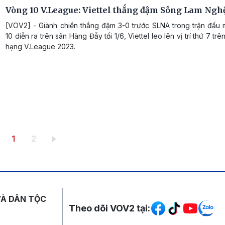
Vòng 10 V.League: Viettel thắng đậm Sông Lam Ngh
[VOV2] - Giành chiến thắng đậm 3-0 trước SLNA trong trận đấu
10 diễn ra trên sân Hàng Đẫy tối 1/6, Viettel leo lên vị trí thứ 7 tr
hạng V.League 2023.
Trang hiện thời
Trang
1
2
Mạng xã hội
VÀ DÂN TỘC
Theo dõi VOV2 tại: