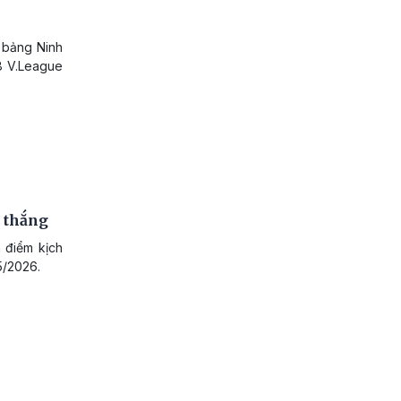
 bảng Ninh
8 V.League
 thắng
a điểm kịch
5/2026.