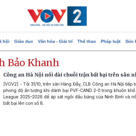
ã hội
Giáo dục
Văn hóa - Giải trí
Thể thao
Pháp luật
Sức 
h Bảo Khanh
Công an Hà Nội nối dài chuỗi trận bất bại trên sân 
[VOV2] - Tối 31/10, trên sân Hàng Đẫy, CLB Công an Hà Nội tiếp t
phong độ ấn tượng khi đánh bại PVF-CAND 2-0 trong khuôn khổ
League 2025–2026 để áp sát ngôi đầu bảng của Ninh Bình và nối
bất bại lên con số 8.