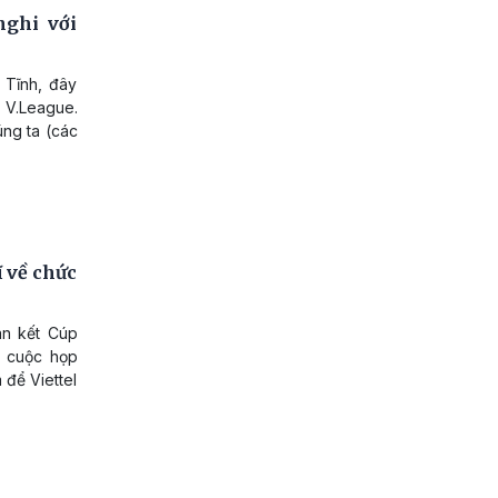
nghi với
 Tĩnh, đây
i V.League.
úng ta (các
 về chức
án kết Cúp
g cuộc họp
để Viettel