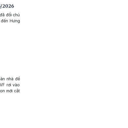
5/2026
đã đổi chủ
n đến Hưng
sân nhà để
VF rơi vào
on mới cắt