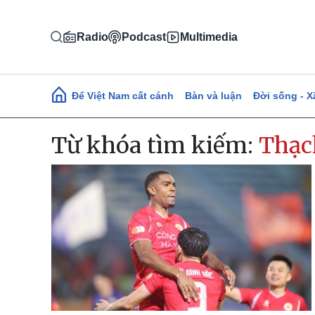
Nhảy đến nội dung
Radio
Podcast
Multimedia
Main navigation
Để Việt Nam cất cánh
Bàn và luận
Đời sống - X
Từ khóa tìm kiếm:
Thạc