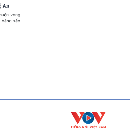
ệ An
 muộn vòng
ên bảng xếp