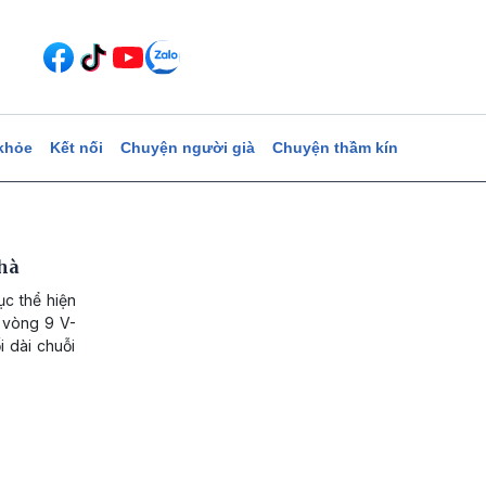
khỏe
Kết nối
Chuyện người già
Chuyện thầm kín
nhà
ục thể hiện
 vòng 9 V-
 dài chuỗi