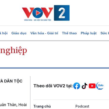
ã hội
Giáo dục
Văn hóa - Giải trí
Thể thao
Pháp luật
Sức 
 nghiệp
Mạng xã hội
VÀ DÂN TỘC
Theo dõi VOV2 tại:
uân Thân, Hoài
Trang chủ
Podcast