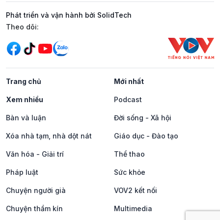
Phát triển và vận hành bởi SolidTech
Mạng xã hội
Theo dõi:
Trang chủ
Mới nhất
Xem nhiều
Podcast
Bàn và luận
Đời sống - Xã hội
Xóa nhà tạm, nhà dột nát
Giáo dục - Đào tạo
Văn hóa - Giải trí
Thể thao
Pháp luật
Sức khỏe
Chuyện người già
VOV2 kết nối
Chuyện thầm kín
Multimedia