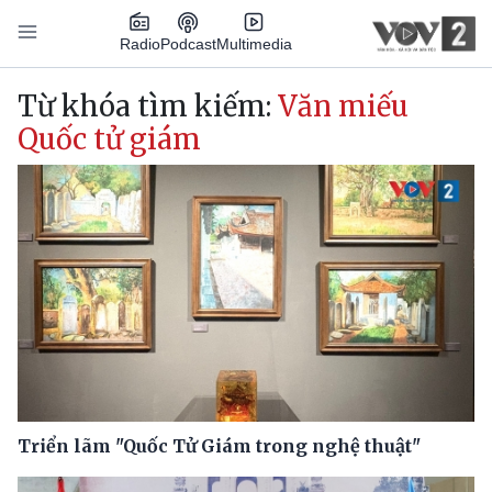
Nhảy đến nội dung
Podcast
Radio
Multimedia
Main navigation
Từ khóa tìm kiếm:
Văn miếu
Quốc tử giám
Triển lãm "Quốc Tử Giám trong nghệ thuật"