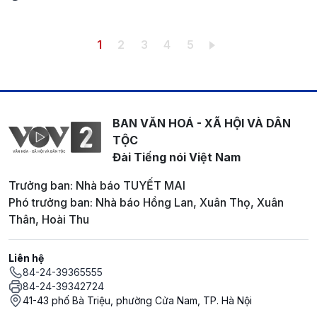
Pagination
Trang hiện thời
Trang
Trang
Trang
Trang
1
2
3
4
5
BAN VĂN HOÁ - XÃ HỘI VÀ DÂN
TỘC
Đài Tiếng nói Việt Nam
Trưởng ban: Nhà báo TUYẾT MAI
Phó trưởng ban: Nhà báo Hồng Lan, Xuân Thọ, Xuân
Thân, Hoài Thu
Liên hệ
84-24-39365555
84-24-39342724
41-43 phố Bà Triệu, phường Cửa Nam, TP. Hà Nội