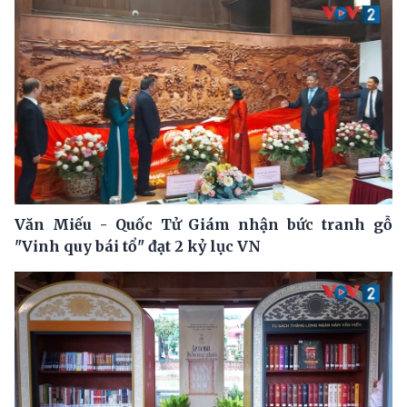
Văn Miếu - Quốc Tử Giám nhận bức tranh gỗ
"Vinh quy bái tổ" đạt 2 kỷ lục VN