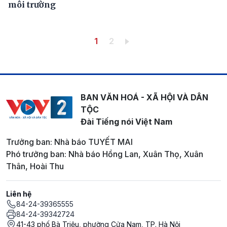
môi trường
Pagination
Trang hiện thời
Trang
1
2
BAN VĂN HOÁ - XÃ HỘI VÀ DÂN
TỘC
Đài Tiếng nói Việt Nam
Trưởng ban: Nhà báo TUYẾT MAI
Phó trưởng ban: Nhà báo Hồng Lan, Xuân Thọ, Xuân
Thân, Hoài Thu
Liên hệ
84-24-39365555
84-24-39342724
41-43 phố Bà Triệu, phường Cửa Nam, TP. Hà Nội