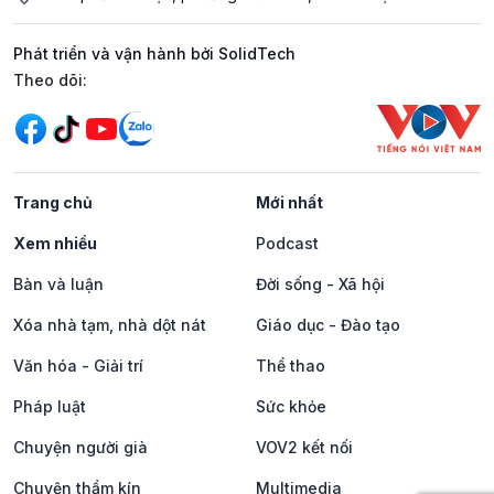
Phát triển và vận hành bởi SolidTech
Mạng xã hội
Theo dõi:
Trang chủ
Mới nhất
Xem nhiều
Podcast
Bàn và luận
Đời sống - Xã hội
Xóa nhà tạm, nhà dột nát
Giáo dục - Đào tạo
Văn hóa - Giải trí
Thể thao
Pháp luật
Sức khỏe
Chuyện người già
VOV2 kết nối
Chuyện thầm kín
Multimedia