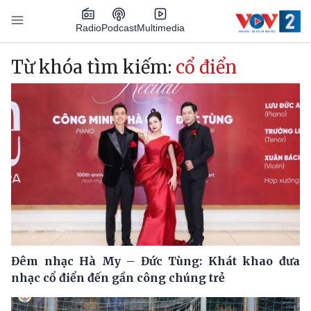
Nhảy đến nội dung
Podcast
Radio
Multimedia
Main navigation
Từ khóa tìm kiếm:
cổ điển
Đêm nhạc Hà My – Đức Tùng: Khát khao đưa
nhạc cổ điển đến gần công chúng trẻ