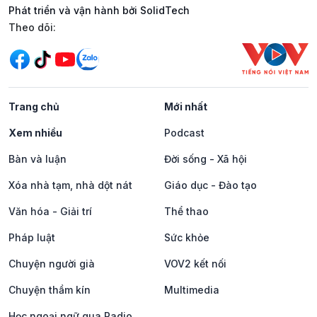
Phát triển và vận hành bởi SolidTech
Mạng xã hội
Theo dõi:
Trang chủ
Mới nhất
Xem nhiều
Podcast
Bàn và luận
Đời sống - Xã hội
Xóa nhà tạm, nhà dột nát
Giáo dục - Đào tạo
Văn hóa - Giải trí
Thể thao
Pháp luật
Sức khỏe
Chuyện người già
VOV2 kết nối
Chuyện thầm kín
Multimedia
Học ngoại ngữ qua Radio