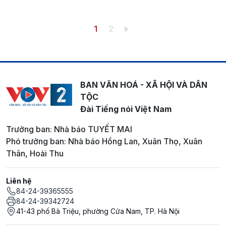
Pagination
Trang hiện thời
Trang
1
2
BAN VĂN HOÁ - XÃ HỘI VÀ DÂN
TỘC
Đài Tiếng nói Việt Nam
Trưởng ban: Nhà báo TUYẾT MAI
Phó trưởng ban: Nhà báo Hồng Lan, Xuân Thọ, Xuân
Thân, Hoài Thu
Liên hệ
84-24-39365555
84-24-39342724
41-43 phố Bà Triệu, phường Cửa Nam, TP. Hà Nội