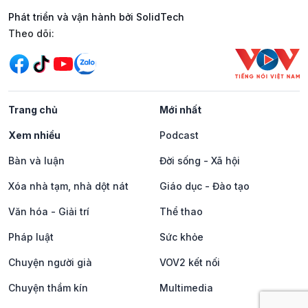
Phát triển và vận hành bởi SolidTech
Mạng xã hội
Theo dõi:
Trang chủ
Mới nhất
Xem nhiều
Podcast
Bàn và luận
Đời sống - Xã hội
Xóa nhà tạm, nhà dột nát
Giáo dục - Đào tạo
Văn hóa - Giải trí
Thể thao
Pháp luật
Sức khỏe
Chuyện người già
VOV2 kết nối
Chuyện thầm kín
Multimedia