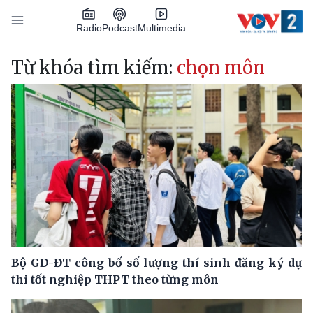
Nhảy đến nội dung
Podcast
Radio
Multimedia
Main navigation
Từ khóa tìm kiếm:
chọn môn
Bộ GD-ĐT công bố số lượng thí sinh đăng ký dự
thi tốt nghiệp THPT theo từng môn