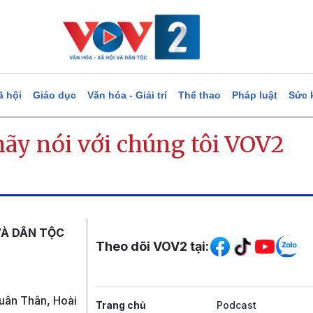
ã hội
Giáo dục
Văn hóa - Giải trí
Thể thao
Pháp luật
Sức 
hãy nói với chúng tôi VOV2
Mạng xã hội
VÀ DÂN TỘC
Theo dõi VOV2 tại:
uân Thân, Hoài
Trang chủ
Podcast