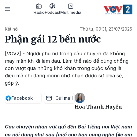
Nhảy đến nội dung
Podcast
Radio
Multimedia
Main navigation
Kết nối
Thứ tư, 09:31, 23/07/2025
Phận gái 12 bến nước
[VOV2] - Người phụ nữ trong câu chuyện đã không
may mắn khi đi làm dâu. Làm thế nào để cùng chồng
con vượt qua những khó khăn trong cuộc sống là
điều mà chị đang mong chờ nhận được sự chia sẻ,
góp ý.
Facebook
Gửi mail
Hoa Thanh Huyền
Câu chuyện nhân vật gửi đến Đài Tiếng nói Việt nam
có nội dung như sau (mời các bạn cùng nghe file âm