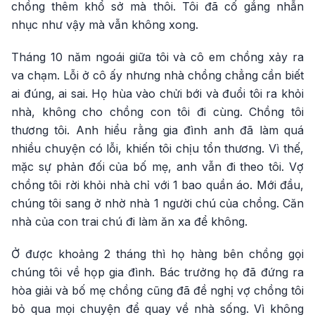
chồng thêm khổ sở mà thôi. Tôi đã cố gắng nhẫn
nhục như vậy mà vẫn không xong.
Tháng 10 năm ngoái giữa tôi và cô em chồng xảy ra
va chạm. Lỗi ở cô ấy nhưng nhà chồng chẳng cần biết
ai đúng, ai sai. Họ hùa vào chửi bới và đuổi tôi ra khỏi
nhà, không cho chồng con tôi đi cùng. Chồng tôi
thương tôi. Anh hiểu rằng gia đình anh đã làm quá
nhiều chuyện có lỗi, khiến tôi chịu tổn thương. Vì thế,
mặc sự phản đối của bố mẹ, anh vẫn đi theo tôi. Vợ
chồng tôi rời khỏi nhà chỉ với 1 bao quần áo. Mới đầu,
chúng tôi sang ở nhờ nhà 1 người chú của chồng. Căn
nhà của con trai chú đi làm ăn xa để không.
Ở được khoảng 2 tháng thì họ hàng bên chồng gọi
chúng tôi về họp gia đình. Bác trưởng họ đã đứng ra
hòa giải và bố mẹ chồng cũng đã đề nghị vợ chồng tôi
bỏ qua mọi chuyện để quay về nhà sống. Vì không