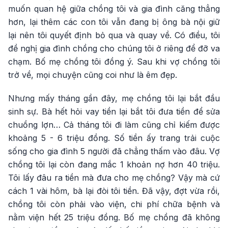
muốn quan hệ giữa chồng tôi và gia đình căng thẳng
hơn, lại thêm các con tôi vẫn đang bị ông bà nội giữ
lại nên tôi quyết định bỏ qua và quay về. Có điều, tôi
đề nghị gia đình chồng cho chúng tôi ở riêng để đỡ va
chạm. Bố mẹ chồng tôi đồng ý. Sau khi vợ chồng tôi
trở về, mọi chuyện cũng coi như là êm đẹp.
Nhưng mấy tháng gần đây, mẹ chồng tôi lại bắt đầu
sinh sự. Bà hết hỏi vay tiền lại bắt tôi đưa tiền để sửa
chuồng lợn… Cả tháng tôi đi làm cũng chỉ kiếm được
khoảng 5 - 6 triệu đồng. Số tiền ấy trang trải cuộc
sống cho gia đình 5 người đã chẳng thấm vào đâu. Vợ
chồng tôi lại còn đang mắc 1 khoản nợ hơn 40 triệu.
Tôi lấy đâu ra tiền mà đưa cho mẹ chồng? Vậy mà cứ
cách 1 vài hôm, bà lại đòi tôi tiền. Đã vậy, đợt vừa rồi,
chồng tôi còn phải vào viện, chi phí chữa bệnh và
nằm viện hết 25 triệu đồng. Bố mẹ chồng đã không