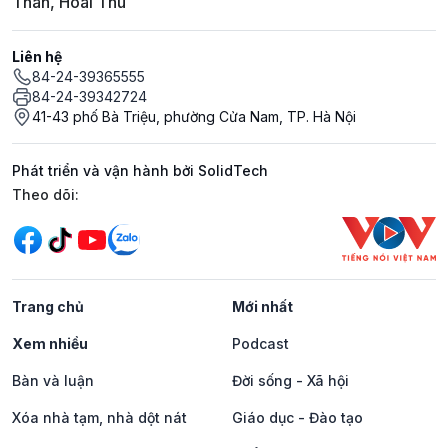
Thân, Hoài Thu
Liên hệ
84-24-39365555
84-24-39342724
41-43 phố Bà Triệu, phường Cửa Nam, TP. Hà Nội
Phát triển và vận hành bởi SolidTech
Mạng xã hội
Theo dõi:
Trang chủ
Mới nhất
Xem nhiều
Podcast
Bàn và luận
Đời sống - Xã hội
Xóa nhà tạm, nhà dột nát
Giáo dục - Đào tạo