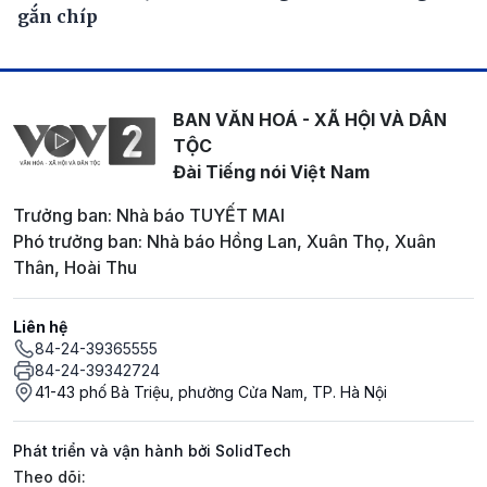
gắn chíp
BAN VĂN HOÁ - XÃ HỘI VÀ DÂN
TỘC
Đài Tiếng nói Việt Nam
Trưởng ban: Nhà báo TUYẾT MAI
Phó trưởng ban: Nhà báo Hồng Lan, Xuân Thọ, Xuân
Thân, Hoài Thu
Liên hệ
84-24-39365555
84-24-39342724
41-43 phố Bà Triệu, phường Cửa Nam, TP. Hà Nội
Phát triển và vận hành bởi SolidTech
Mạng xã hội
Theo dõi: