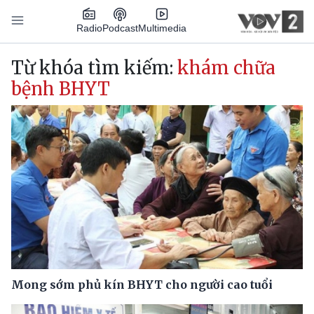
Nhảy đến nội dung
Podcast
Radio
Multimedia
Main navigation
Từ khóa tìm kiếm:
khám chữa
bệnh BHYT
Mong sớm phủ kín BHYT cho người cao tuổi