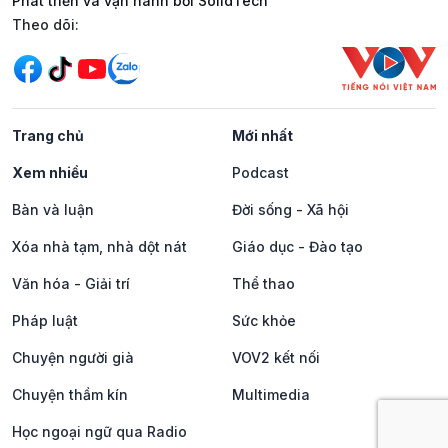
Phát triển và vận hành bởi SolidTech
Mạng xã hội
Theo dõi:
Trang chủ
Mới nhất
Xem nhiều
Podcast
Bàn và luận
Đời sống - Xã hội
Xóa nhà tạm, nhà dột nát
Giáo dục - Đào tạo
Văn hóa - Giải trí
Thể thao
Pháp luật
Sức khỏe
Chuyện người già
VOV2 kết nối
Chuyện thầm kín
Multimedia
Học ngoại ngữ qua Radio