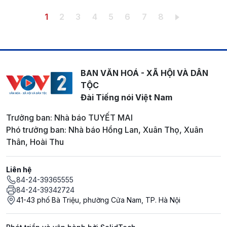
Pagination
Trang hiện thời
Trang
Trang
Trang
Trang
Trang
Trang
Trang
1
2
3
4
5
6
7
8
BAN VĂN HOÁ - XÃ HỘI VÀ DÂN
TỘC
Đài Tiếng nói Việt Nam
Trưởng ban: Nhà báo TUYẾT MAI
Phó trưởng ban: Nhà báo Hồng Lan, Xuân Thọ, Xuân
Thân, Hoài Thu
Liên hệ
84-24-39365555
84-24-39342724
41-43 phố Bà Triệu, phường Cửa Nam, TP. Hà Nội