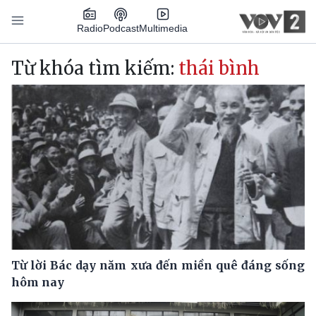
Nhảy đến nội dung
Podcast
Radio
Multimedia
Main navigation
Từ khóa tìm kiếm:
thái bình
Từ lời Bác dạy năm xưa đến miền quê đáng sống
hôm nay