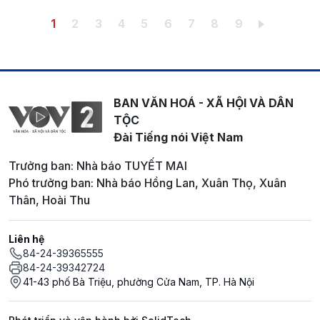
Pagination
Trang hiện thời
Trang
Trang
Trang
Trang
Trang
Trang
Trang
Trang
1
2
3
4
5
6
7
8
9
BAN VĂN HOÁ - XÃ HỘI VÀ DÂN
TỘC
Đài Tiếng nói Việt Nam
Trưởng ban: Nhà báo TUYẾT MAI
Phó trưởng ban: Nhà báo Hồng Lan, Xuân Thọ, Xuân
Thân, Hoài Thu
Liên hệ
84-24-39365555
84-24-39342724
41-43 phố Bà Triệu, phường Cửa Nam, TP. Hà Nội