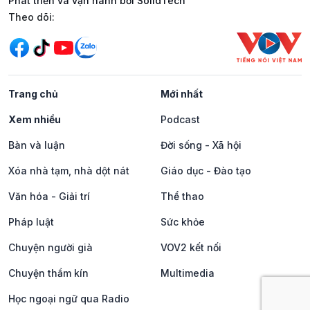
Phát triển và vận hành bởi SolidTech
Mạng xã hội
Theo dõi:
Trang chủ
Mới nhất
Xem nhiều
Podcast
Bàn và luận
Đời sống - Xã hội
Xóa nhà tạm, nhà dột nát
Giáo dục - Đào tạo
Văn hóa - Giải trí
Thể thao
Pháp luật
Sức khỏe
Chuyện người già
VOV2 kết nối
Chuyện thầm kín
Multimedia
Học ngoại ngữ qua Radio