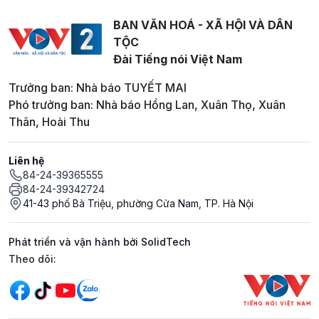
BAN VĂN HOÁ - XÃ HỘI VÀ DÂN
TỘC
Đài Tiếng nói Việt Nam
Trưởng ban: Nhà báo TUYẾT MAI
Phó trưởng ban: Nhà báo Hồng Lan, Xuân Thọ, Xuân
Thân, Hoài Thu
Liên hệ
84-24-39365555
84-24-39342724
41-43 phố Bà Triệu, phường Cửa Nam, TP. Hà Nội
Phát triển và vận hành bởi SolidTech
Mạng xã hội
Theo dõi: