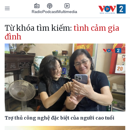
Nhảy đến nội dung
Podcast
Radio
Multimedia
Main navigation
Từ khóa tìm kiếm:
tình cảm gia
đình
Trợ thủ công nghệ đặc biệt của người cao tuổi