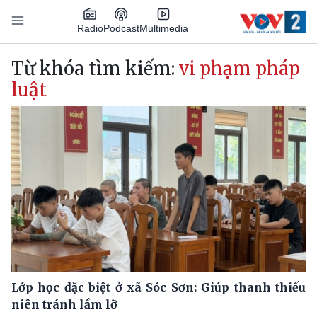
Nhảy đến nội dung
Podcast
Radio
Multimedia
Main navigation
Từ khóa tìm kiếm:
vi phạm pháp
luật
Lớp học đặc biệt ở xã Sóc Sơn: Giúp thanh thiếu
niên tránh lầm lỡ