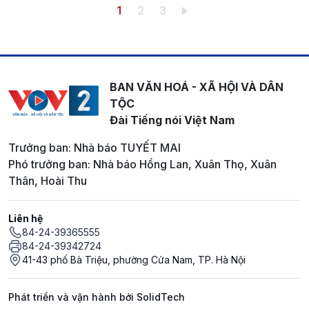
Pagination
Trang hiện thời
Trang
Trang
1
2
3
BAN VĂN HOÁ - XÃ HỘI VÀ DÂN
TỘC
Đài Tiếng nói Việt Nam
Trưởng ban: Nhà báo TUYẾT MAI
Phó trưởng ban: Nhà báo Hồng Lan, Xuân Thọ, Xuân
Thân, Hoài Thu
Liên hệ
84-24-39365555
84-24-39342724
41-43 phố Bà Triệu, phường Cửa Nam, TP. Hà Nội
Phát triển và vận hành bởi SolidTech