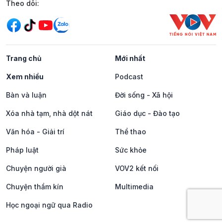
Mạng xã hội
Theo dõi:
Trang chủ
Mới nhất
Xem nhiều
Podcast
Bàn và luận
Đời sống - Xã hội
Xóa nhà tạm, nhà dột nát
Giáo dục - Đào tạo
Văn hóa - Giải trí
Thể thao
Pháp luật
Sức khỏe
Chuyện người già
VOV2 kết nối
Chuyện thầm kín
Multimedia
Học ngoại ngữ qua Radio