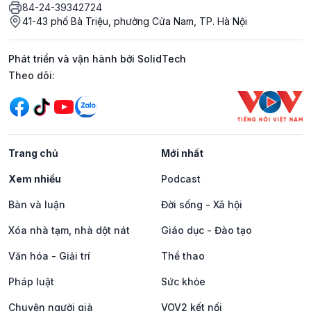
84-24-39342724
41-43 phố Bà Triệu, phường Cửa Nam, TP. Hà Nội
Phát triển và vận hành bởi SolidTech
Mạng xã hội
Theo dõi:
Trang chủ
Mới nhất
Xem nhiều
Podcast
Bàn và luận
Đời sống - Xã hội
Xóa nhà tạm, nhà dột nát
Giáo dục - Đào tạo
Văn hóa - Giải trí
Thể thao
Pháp luật
Sức khỏe
Chuyện người già
VOV2 kết nối