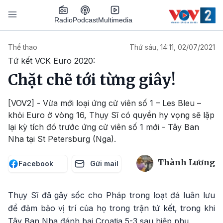
Nhảy đến nội dung
Podcast
Radio
Multimedia
Main navigation
Thể thao
Thứ sáu, 14:11, 02/07/2021
Tứ kết VCK Euro 2020:
Chặt chẽ tới từng giây!
[VOV2] - Vừa mới loại ứng cử viên số 1 – Les Bleu –
khỏi Euro ở vòng 16, Thụy Sĩ có quyền hy vọng sẽ lặp
lại kỳ tích đó trước ứng cử viên số 1 mới - Tây Ban
Nha tại St Petersburg (Nga).
Thành Lương
Facebook
Gửi mail
Thụy Sĩ đã gây sốc cho Pháp trong loạt đá luân lưu
để đảm bảo vị trí của họ trong trận tứ kết, trong khi
Tây Ban Nha đánh bại Croatia 5-3 sau hiệp phụ.