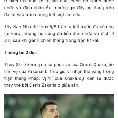
9 năm trôi qua kể từ lần cuối cùng họ giành được
chức vô địch châu Âu, nhưng giờ đây họ đang trên
đà lọt vào trận chung kết một lần nữa.
Tây Ban Nha để thua 5/8 trận tứ kết trước đó của họ
tại Euro, nhưng họ cũng đã tiến đến chức vô địch 3
lần, sau khi giành chiến thắng trong trận tứ kết.
Thông tin 2 đội:
Thụy Sĩ sẽ không có sự phục vụ của Granit Xhaka, do
tiền vệ của Arsenal bị treo giò vì nhận thẻ vàng trong
trận thắng Pháp. Vị trí của Xhaka dự kiến ​​sẽ được
thay thế bởi Denis Zakaria ở giữa sân.