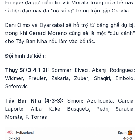
Enrique đã giữ niềm tin với Morata trong mùa hè này,
và tiền đạo này đã “nổ súng” trong trận gặp Croatia.
Dani Olmo và Oyarzabal sẽ hỗ trợ từ băng ghế dự bị,
trong khi Gerard Moreno cũng sẽ là một “cứu cánh”
cho Tây Ban Nha nếu lâm vào bế tắc.
Đội hình dự kiến:
Thụy Sĩ (3-4-1-2):
Sommer; Elvedi, Akanji, Rodriguez;
Widmer, Freuler, Zakaria, Zuber; Shaqiri; Embolo,
Seferovic
Tây Ban Nha (4-3-3):
Simon; Azpilicueta, Garcia,
Laporte, Alba; Koke, Busquets, Pedri; Sarabia,
Morata, F. Torres