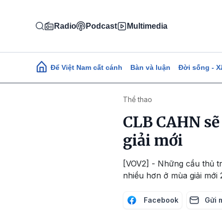
Nhảy đến nội dung
Radio
Podcast
Multimedia
Main navigation
Để Việt Nam cất cánh
Bàn và luận
Đời sống - X
Thể thao
CLB CAHN sẽ t
giải mới
[VOV2] - Những cầu thủ t
nhiều hơn ở mùa giải mới 
Facebook
Gửi 