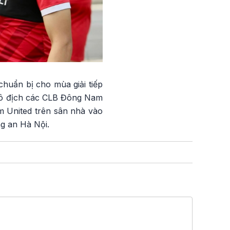
huẩn bị cho mùa giải tiếp
 Vô địch các CLB Đông Nam
m United trên sân nhà vào
g an Hà Nội.