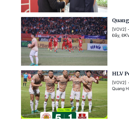
Quang 
[VOV2] -
Đẫy, ĐKV
HLV P
[VOV2] -
Quang Hả