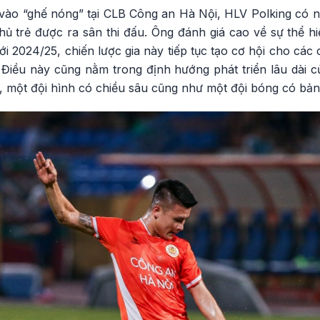
i vào “ghế nóng” tại CLB Công an Hà Nội, HLV Polking có 
hủ trẻ được ra sân thi đấu. Ông đánh giá cao về sự thể h
mới 2024/25, chiến lược gia này tiếp tục tạo cơ hội cho các
 Điều này cũng nằm trong định hướng phát triển lâu dài c
, một đội hình có chiều sâu cũng như một đội bóng có bản