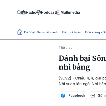
Nhảy đến nội dung
Radio
Podcast
Multimedia
Main navigation
Để Việt Nam cất cánh
Bàn và luận
Đời sống - X
Thể thao
Đánh bại Sôn
nhì bảng
[VOV2] - Chiều 4/4, giải 
Nội vươn lên ngôi Nhì bả
Facebook
Gửi 