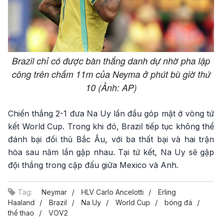
Brazil chỉ có được bàn thắng danh dự nhờ pha lập
công trên chấm 11m của Neyma ở phút bù giờ thứ
10 (Ảnh: AP)
Chiến thắng 2-1 đưa Na Uy lần đầu góp mặt ở vòng tứ
kết World Cup. Trong khi đó, Brazil tiếp tục không thể
đánh bại đối thủ Bắc Âu, với ba thất bại và hai trận
hòa sau năm lần gặp nhau. Tại tứ kết, Na Uy sẽ gặp
đội thắng trong cặp đấu giữa Mexico và Anh.
Tag:
Neymar
HLV Carlo Ancelotti
Erling
Haaland
Brazil
Na Uy
World Cup
bóng đá
thể thao
VOV2