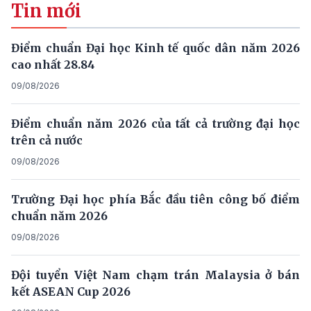
Tin mới
Điểm chuẩn Đại học Kinh tế quốc dân năm 2026
cao nhất 28.84
09/08/2026
Điểm chuẩn năm 2026 của tất cả trường đại học
trên cả nước
09/08/2026
Trường Đại học phía Bắc đầu tiên công bố điểm
chuẩn năm 2026
09/08/2026
Đội tuyển Việt Nam chạm trán Malaysia ở bán
kết ASEAN Cup 2026