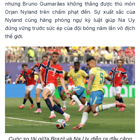
nhưng Bruno Guimarães không thắng được thủ môn
Orjan Nyland trên chấm phạt đền. Sự xuất sắc của
Nyland cùng hàng phòng ngự kỷ luật giúp Na Uy
đứng vững trước sức ép của đội bóng năm lần vô địch
thế giới.
Cuộc so tài giữa Brazil và Na Uy diễn ra đầy căng