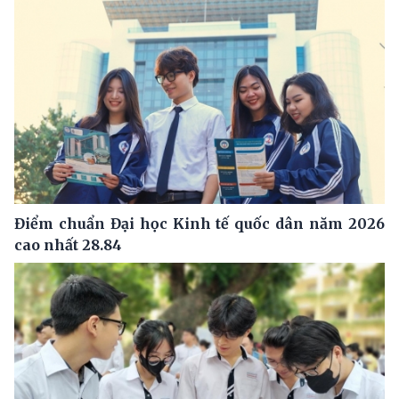
Điểm chuẩn Đại học Kinh tế quốc dân năm 2026
cao nhất 28.84