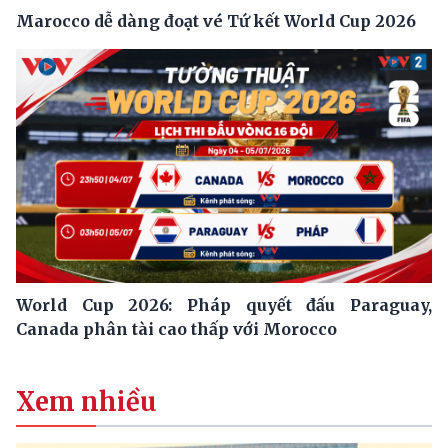
Marocco dễ dàng đoạt vé Tứ kết World Cup 2026
World Cup 2026: Pháp quyết đấu Paraguay,
Canada phân tài cao thấp với Morocco
Xem nhiều