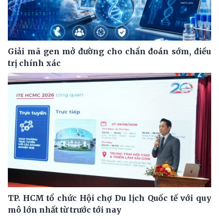
Giải mã gen mở đường cho chẩn đoán sớm, điều
trị chính xác
TP. HCM tổ chức Hội chợ Du lịch Quốc tế với quy
mô lớn nhất từ trước tới nay