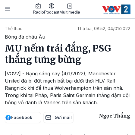
Nhảy đến nội dung
Podcast
Radio
Multimedia
Main navigation
Thể thao
Thứ ba, 08:52, 04/01/2022
Bóng đá châu Âu
MU nếm trái đắng, PSG
thắng tưng bừng
[VOV2] - Rạng sáng nay (4/1/2022), Manchester
United đã bị đứt mạch bất bại dưới thời HLV Ralf
Rangnick khi để thua Wolverhampton trên sân nhà.
Trong khi tại Pháp, Paris Saint Germain thắng đậm đội
bóng vô danh là Vannes trên sân khách.
Ngọc Thắng
Facebook
Gửi mail