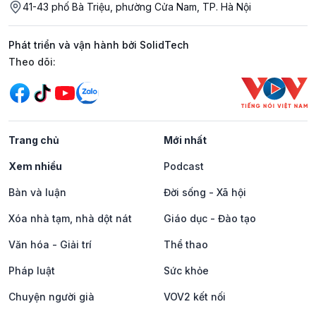
41-43 phố Bà Triệu, phường Cửa Nam, TP. Hà Nội
Phát triển và vận hành bởi SolidTech
Mạng xã hội
Theo dõi:
Trang chủ
Mới nhất
Xem nhiều
Podcast
Bàn và luận
Đời sống - Xã hội
Xóa nhà tạm, nhà dột nát
Giáo dục - Đào tạo
Văn hóa - Giải trí
Thể thao
Pháp luật
Sức khỏe
Chuyện người già
VOV2 kết nối