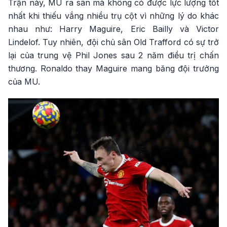
Trận này, MU ra sân mà không có được lực lượng tốt
nhất khi thiếu vắng nhiều trụ cột vì những lý do khác
nhau như: Harry Maguire, Eric Bailly và Victor
Lindelof. Tuy nhiên, đội chủ sân Old Trafford có sự trở
lại của trung vệ Phil Jones sau 2 năm điều trị chấn
thương. Ronaldo thay Maguire mang băng đội trưởng
của MU.