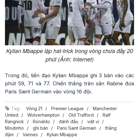
Kylian Mbappe lập hat-trick trong vòng chưa đầy 20
phút (Ảnh: Internet)
Trong đó, tiền đạo Kylian Mbappe ghi 3 bàn vào các
phút 59, 71 và 77. Chiến thắng trên sân Rabine đưa
Paris Saint Germain vào vòng 16 đội.
Tag:
Vòng 21
Premier League
Manchester
United
Wolverhampton
Old Trafford
Ralf
Rangnick
Ronaldo
đánh đầu
việt vị
Moutinho
ghi bàn
Paris Saint Germain
thắng
đậm
Vannes
Kylian Mbappe