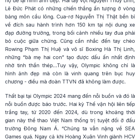
họ để lại hình ảnh đẹp. Hai tay vợt Nguyễn Thùy Linh,
Lê Đức Phát có những chiến thắng ấn tượng ở vòng
bảng môn cầu lông. Cua-rơ Nguyễn Thị Thật bền bỉ
về đích sau hành trình hơn 150 km tại nội dung xe
đạp đường trường, trong bối cảnh nhiều tay đua phải
bỏ cuộc giữa chừng. Cũng cần nhắc đến tay chèo
Rowing Phạm Thị Huệ và võ sĩ Boxing Hà Thị Linh,
những “bà mẹ hai con” tạo được dấu ấn nhất định
nhờ tinh thần thép…Tuy vậy, Olympic không chỉ là
hình ảnh đẹp mà còn là vinh quang trên bục huy
chương - điều mà đoàn TTVN đã không làm được.
Thất bại tại Olympic 2024 mang đến nỗi buồn và đó là
nỗi buồn được báo trước. Hai kỳ Thế vận hội liên tiếp
trắng tay, từ 2020 đến 2024, dù trong khoảng thời
gian này thể thao Việt Nam thống trị tuyệt đối ở đấu
trường Đông Nam Á. “Chúng ta vẫn nặng về SEA
Games quá. Ngay cả khi Hoàng Xuân Vinh giành HCV