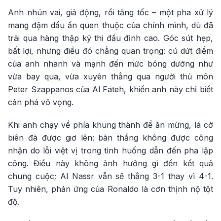
Anh nhún vai, giả động, rồi tăng tốc – một pha xử lý
mang đậm dấu ấn quen thuộc của chính mình, dù đã
trải qua hàng thập kỷ thi đấu đỉnh cao. Góc sút hẹp,
bất lợi, nhưng điều đó chẳng quan trọng: cú dứt điểm
của anh nhanh và mạnh đến mức bóng dường như
vừa bay qua, vừa xuyên thẳng qua người thủ môn
Peter Szappanos của Al Fateh, khiến anh này chỉ biết
cản phá vô vọng.
Khi anh chạy về phía khung thành để ăn mừng, lá cờ
biên đã được giơ lên: bàn thắng không được công
nhận do lỗi việt vị trong tình huống dẫn đến pha lập
công. Điều này không ảnh hưởng gì đến kết quả
chung cuộc; Al Nassr vẫn sẽ thắng 3-1 thay vì 4-1.
Tuy nhiên, phản ứng của Ronaldo là cơn thịnh nộ tột
độ.