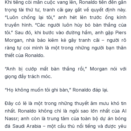
Khi tiếng còi mãn cuộc vang lên, Ronaldo tiến đến gần
trọng tài thứ tư, tranh cãi gay gắt về quyết định này.
“Luôn chống lại tôi,” anh hét lên trước ống kính
truyền hình. “Các người luôn hủy bỏ bàn thắng của
tôi.” Sau đó, khi bước vào đường hầm, anh gặp Piers
Morgan, nhà báo kiêm kẻ gây tranh cãi – người rõ
ràng tự coi mình là một trong những người bạn thân
thiết của Ronaldo.
“Anh bị cướp mất bàn thắng rồi,” Morgan nói với
giọng đầy trách móc.
“Họ không muốn tôi ghi bàn,” Ronaldo đáp lại.
Đây có lẽ là một trong những thuyết âm mưu khó tin
nhất. Ronaldo không chỉ là ngôi sao lớn nhất của Al
Nassr; anh còn là trung tâm của toàn bộ dự án bóng
đá Saudi Arabia – một cầu thủ nổi tiếng và được yêu