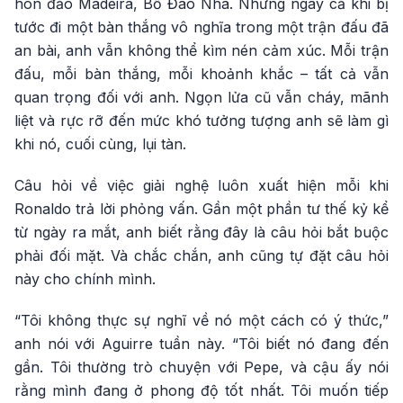
hòn đảo Madeira, Bồ Đào Nha. Nhưng ngay cả khi bị
tước đi một bàn thắng vô nghĩa trong một trận đấu đã
an bài, anh vẫn không thể kìm nén cảm xúc. Mỗi trận
đấu, mỗi bàn thắng, mỗi khoảnh khắc – tất cả vẫn
quan trọng đối với anh. Ngọn lửa cũ vẫn cháy, mãnh
liệt và rực rỡ đến mức khó tưởng tượng anh sẽ làm gì
khi nó, cuối cùng, lụi tàn.
Câu hỏi về việc giải nghệ luôn xuất hiện mỗi khi
Ronaldo trả lời phỏng vấn. Gần một phần tư thế kỷ kể
từ ngày ra mắt, anh biết rằng đây là câu hỏi bắt buộc
phải đối mặt. Và chắc chắn, anh cũng tự đặt câu hỏi
này cho chính mình.
“Tôi không thực sự nghĩ về nó một cách có ý thức,”
anh nói với Aguirre tuần này. “Tôi biết nó đang đến
gần. Tôi thường trò chuyện với Pepe, và cậu ấy nói
rằng mình đang ở phong độ tốt nhất. Tôi muốn tiếp