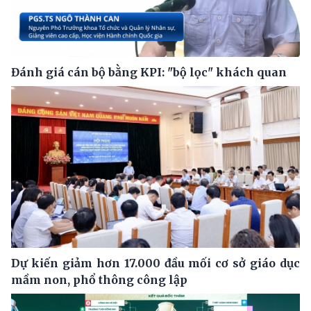
Đánh giá cán bộ bằng KPI: "bộ lọc" khách quan
Dự kiến giảm hơn 17.000 đầu mối cơ sở giáo dục
mầm non, phổ thông công lập