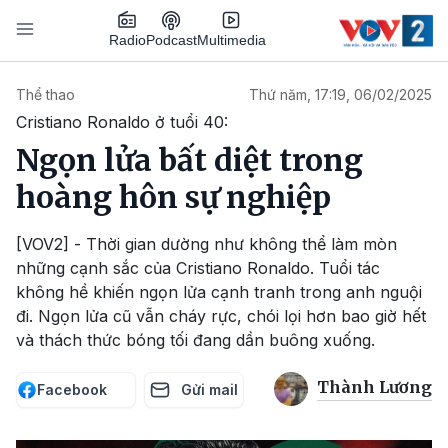
Nhảy đến nội dung
Podcast
Radio
Multimedia
Main navigation
Thể thao
Thứ năm, 17:19, 06/02/2025
Cristiano Ronaldo ở tuổi 40:
Ngọn lửa bất diệt trong
hoàng hôn sự nghiệp
[VOV2] - Thời gian dường như không thể làm mòn
những cạnh sắc của Cristiano Ronaldo. Tuổi tác
không hề khiến ngọn lửa cạnh tranh trong anh nguội
đi. Ngọn lửa cũ vẫn cháy rực, chói lọi hơn bao giờ hết
và thách thức bóng tối đang dần buông xuống.
Thành Lương
Facebook
Gửi mail