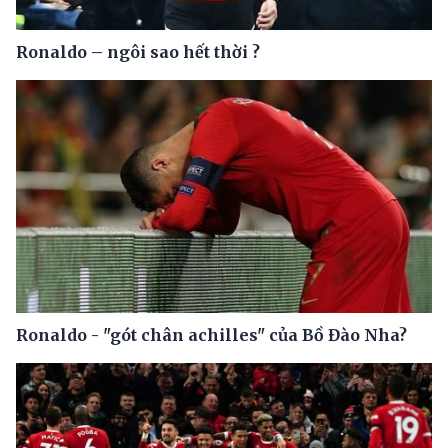
Ronaldo – ngôi sao hết thời ?
Ronaldo - "gót chân achilles" của Bồ Đào Nha?