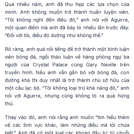
Qua nhiều năm, anh đã thu hẹp các lựa chọn của
mình. Anh không muốn trở thành huấn luyện viên.
“Tôi không nghĩ đến điều đó,” anh nói với Aguirre,
một quan điểm mà anh đã bày tỏ nhiều lần trước đây.
“Đối với tôi, điều đó dường như không thể.”
Rõ ràng, anh quá nổi tiếng để trở thành một bình luận
viên bóng đá, ngồi thảo luận về hàng phòng ngự ba
người của Crystal Palace cùng Gary Neville trên
truyền hình. Nếu anh vẫn gắn bó với bóng đá, con
đường khả thi duy nhất là trở thành chủ sở hữu của
một câu lạc bộ. “Tôi không loại trừ khả năng đó,” anh
nói với Aguirre, nhưng cũng không tỏ ra quá hứng
thú.
Thay vào đó, anh nói rằng anh muốn “tìm hiểu thêm
về các lĩnh vực khác, làm những điều mà tôi chưa
biết.” Anh đã có một loạt các khoản đầu tư: từ chuỗi