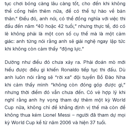
tục chơi bóng càng lâu càng tốt, cho đến khi không
thể cống hiến thêm nữa, để có thể tự hào về bản
thân.” Điều đó, anh nói, có thể đồng nghĩa với việc thi
đấu đến năm “40 hoặc 42 tuổi,” nhưng thực tế, đó có
lẽ không phải là một con số cụ thể mà là một cảm
giác: anh từng nói rằng anh sẽ giải nghệ ngay lập tức
khi không còn cảm thấy “động lực.”
Dường như điều đó chưa xảy ra. Phải đoán mò mới
hiểu được điều gì khiến Ronaldo tiếp tục thi đấu. Dù
anh luôn nói rằng sẽ “rời xa” đội tuyển Bồ Đào Nha
khi cảm thấy mình “không còn đóng góp được gì,”
nhưng thời điểm đó vẫn chưa đến. Có vẻ hợp lý khi
nghĩ rằng anh hy vọng tham dự thêm một kỳ World
Cup nữa, không chỉ để khẳng định vị thế mà còn để
không thua kém Lionel Messi – người đã tham dự mọi
kỳ World Cup kể từ năm 2006 và hiện 37 tuổi.