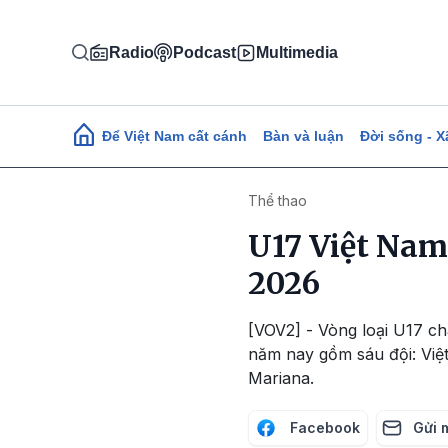
Nhảy đến nội dung
Radio
Podcast
Multimedia
Main navigation
Để Việt Nam cất cánh
Bàn và luận
Đời sống - X
Thể thao
U17 Việt Nam
2026
[VOV2] - Vòng loại U17 ch
năm nay gồm sáu đội: Việ
Mariana.
Facebook
Gửi 