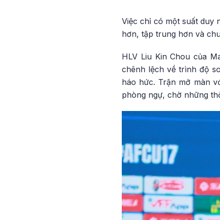
Việc chỉ có một suất duy 
hơn, tập trung hơn và chu
HLV Liu Kin Chou của Ma
chênh lệch về trình độ so
háo hức. Trận mở màn với
phòng ngự, chờ những thờ