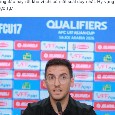
 Bảng đấu này rất khó vì chỉ có một suất duy nhất. Hy vọng
ực sự.”