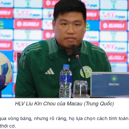
HLV Liu Kin Chou của Macau (Trung Quốc)
ua vòng bảng, nhưng rõ ràng, họ lựa chọn cách tính toán 
thời cơ.