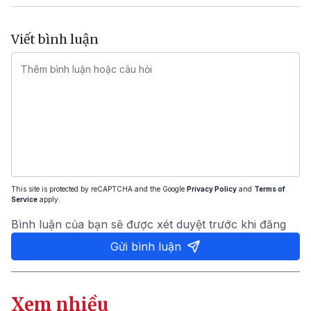
Viết bình luận
This site is protected by reCAPTCHA and the Google
Privacy Policy
and
Terms of
Service
apply.
Bình luận của bạn sẽ được xét duyệt trước khi đăng
Gửi bình luận
Xem nhiều