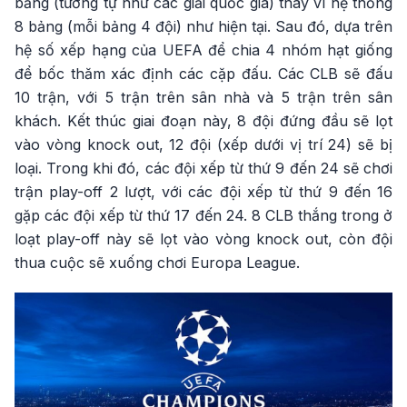
bảng (tương tự như các giải quốc gia) thay vì hệ thống
8 bảng (mỗi bảng 4 đội) như hiện tại. Sau đó, dựa trên
hệ số xếp hạng của UEFA để chia 4 nhóm hạt giống
để bốc thăm xác định các cặp đấu. Các CLB sẽ đấu
10 trận, với 5 trận trên sân nhà và 5 trận trên sân
khách. Kết thúc giai đoạn này, 8 đội đứng đầu sẽ lọt
vào vòng knock out, 12 đội (xếp dưới vị trí 24) sẽ bị
loại. Trong khi đó, các đội xếp từ thứ 9 đến 24 sẽ chơi
trận play-off 2 lượt, với các đội xếp từ thứ 9 đến 16
gặp các đội xếp từ thứ 17 đến 24. 8 CLB thắng trong ở
loạt play-off này sẽ lọt vào vòng knock out, còn đội
thua cuộc sẽ xuống chơi Europa League.