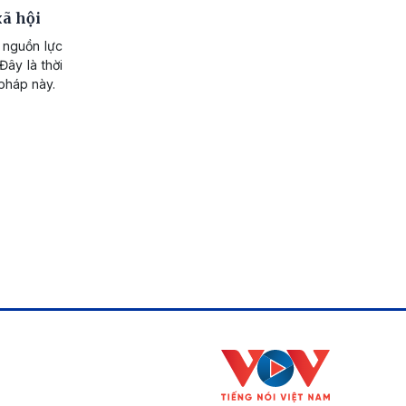
xã hội
h nguồn lực
Đây là thời
 pháp này.