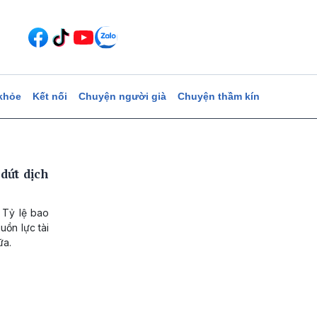
khỏe
Kết nối
Chuyện người già
Chuyện thầm kín
dứt dịch
 Tỷ lệ bao
ồn lực tài
ữa.