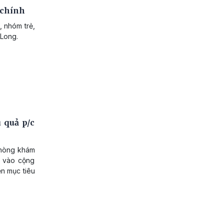
 chính
, nhóm trẻ,
 Long.
 quả p/c
phòng khám
a vào cộng
ện mục tiêu