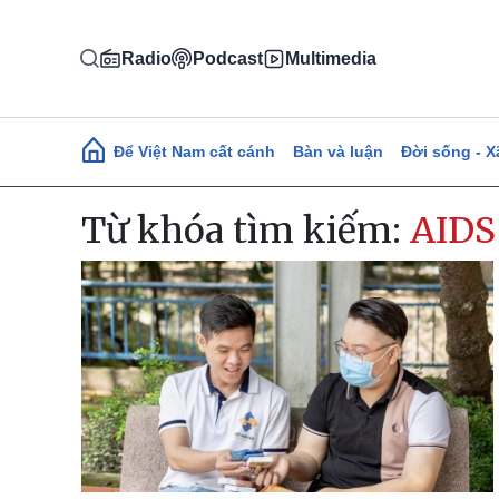
Nhảy đến nội dung
Radio
Podcast
Multimedia
Main navigation
Để Việt Nam cất cánh
Bàn và luận
Đời sống - X
Từ khóa tìm kiếm:
AIDS