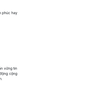
nh phúc hay
n vững tin
 động cộng
n.