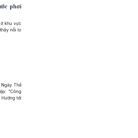
ước phơi
 ở khu vực
hấy nỗi lo
ng Ngày Thế
iệp: “Công
 Hướng tới