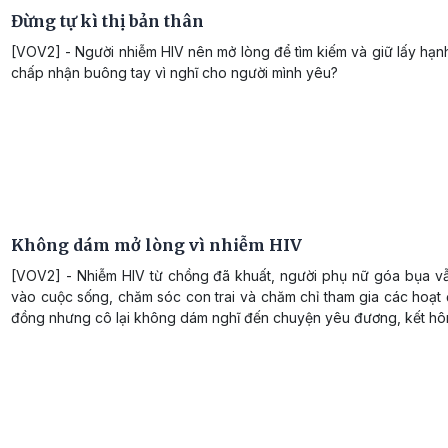
Đừng tự kì thị bản thân
[VOV2] - Người nhiễm HIV nên mở lòng để tìm kiếm và giữ lấy hạ
chấp nhận buông tay vì nghĩ cho người mình yêu?
Không dám mở lòng vì nhiễm HIV
[VOV2] - Nhiễm HIV từ chồng đã khuất, người phụ nữ góa bụa vẫ
vào cuộc sống, chăm sóc con trai và chăm chỉ tham gia các hoạt
đồng nhưng cô lại không dám nghĩ đến chuyện yêu đương, kết hô