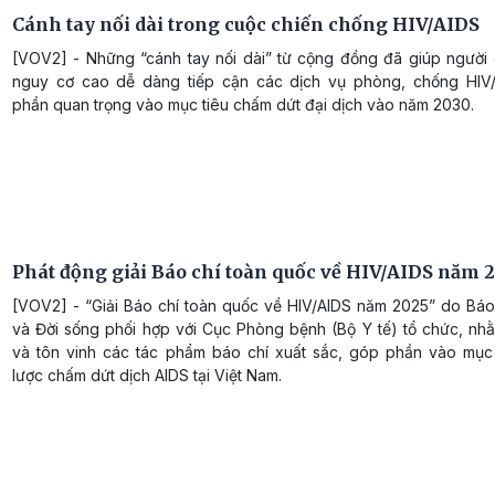
Cánh tay nối dài trong cuộc chiến chống HIV/AIDS
[VOV2] - Những “cánh tay nối dài” từ cộng đồng đã giúp người 
nguy cơ cao dễ dàng tiếp cận các dịch vụ phòng, chống HIV
phần quan trọng vào mục tiêu chấm dứt đại dịch vào năm 2030.
Phát động giải Báo chí toàn quốc về HIV/AIDS năm 
[VOV2] - “Giải Báo chí toàn quốc về HIV/AIDS năm 2025” do Bá
và Đời sống phối hợp với Cục Phòng bệnh (Bộ Y tế) tổ chức, nhằ
và tôn vinh các tác phẩm báo chí xuất sắc, góp phần vào mục 
lược chấm dứt dịch AIDS tại Việt Nam.