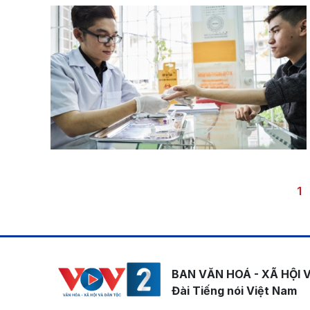
Pagination
Tr
1
BAN VĂN HOÁ - XÃ HỘI 
Đài Tiếng nói Việt Nam