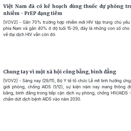
Việt Nam đã có kế hoạch dùng thuốc dự phòng tr
nhiễm - PrEP dạng tiêm
[VOV2] - Gần 70% trường hợp nhiễm mới HIV tập trung chủ yếu
phía Nam và gần 40% ở độ tuổi 15-29, đây là những con số cho t
về đại dịch HIV vẫn còn đó.
Chung tay vì một xã hội công bằng, bình đẳng
[VOV2] - Sáng nay (29/11), Bộ Y tế tổ chức Lễ mít tinh hưởng ứ
giới phòng, chống AIDS (1/12), sự kiện năm nay mang thông đ
bằng, bình đẳng trong tiếp cận dịch vụ phòng, chống HIV/AIDS -
chấm dứt dịch bệnh AIDS vào năm 2030.