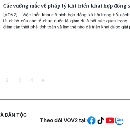
Các vướng mắc về pháp lý khi triển khai hợp đồng 
[VOV2] - Việc triển khai mô hình hợp đồng xã hội trong bối cản
tài chính của các tổ chức quốc tế giảm đi là hết sức quan trọng. 
điểm cần thiết phải tính toán và làm thế nào để triển khai được giải
ang hiện thời
Trang
Trang
Trang
2
3
4
Mạng xã hội
VÀ DÂN TỘC
Theo dõi VOV2 tại: