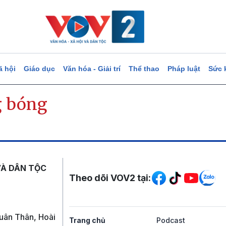
ã hội
Giáo dục
Văn hóa - Giải trí
Thể thao
Pháp luật
Sức 
 bóng
Mạng xã hội
VÀ DÂN TỘC
Theo dõi VOV2 tại:
uân Thân, Hoài
Trang chủ
Podcast